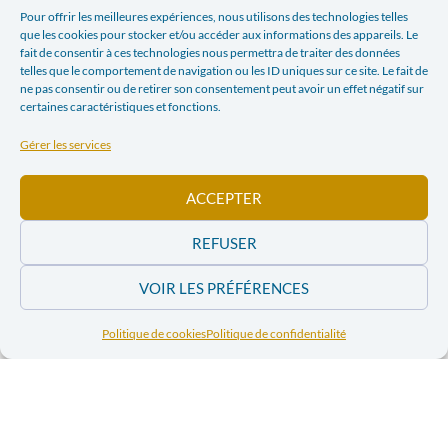
Facebook
Twitter
Pour offrir les meilleures expériences, nous utilisons des technologies telles
que les cookies pour stocker et/ou accéder aux informations des appareils. Le
fait de consentir à ces technologies nous permettra de traiter des données
LinkedIn
Print
telles que le comportement de navigation ou les ID uniques sur ce site. Le fait de
ne pas consentir ou de retirer son consentement peut avoir un effet négatif sur
certaines caractéristiques et fonctions.
Email
Gérer les services
ARTICLE PRÉCÉDENT
ARTICLE SUIVANT
ACCEPTER
FAIRE PARLER DE LA VIOLENCE
POUR QUEL DÉVELOPPEMENT DU PÉROU
REFUSER
Dans l'actualité
VOIR LES PRÉFÉRENCES
Politique de cookies
Politique de confidentialité
Commandez et
Commandez et
téléchargez les
téléchargez les
numéros 2011 de
numéros 2011
la revue « Pour
de la revue
Parler de Paix »
« Pour Parler