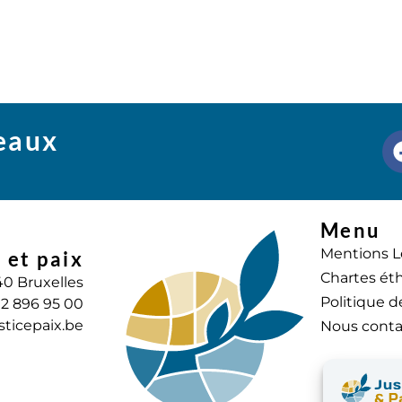
seaux
Menu
Mentions L
 et paix
Chartes éth
40 Bruxelles
Politique d
) 2 896 95 00
sticepaix.be
Nous conta