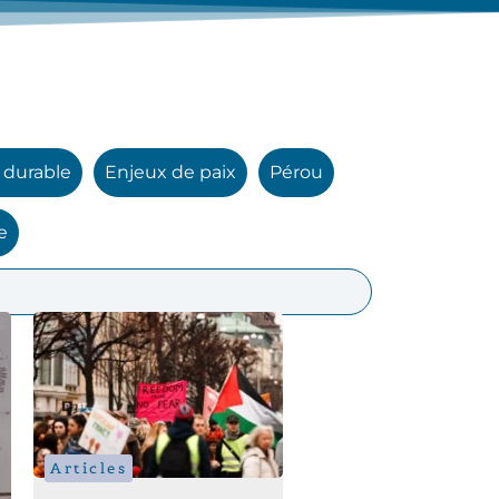
durable
Enjeux de paix
Pérou
e
Articles