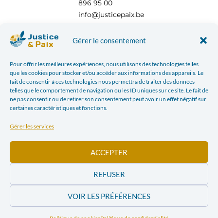
896 95 00
info@justicepaix.be
Gérer le consentement
Avec le soutien de :
Pour offrir les meilleures expériences, nous utilisons des technologies telles
que les cookies pour stocker et/ou accéder aux informations des appareils. Le
fait de consentir à ces technologies nous permettra de traiter des données
telles que le comportement de navigation ou les ID uniques sur ce site. Le fait de
ne pas consentir ou de retirer son consentement peut avoir un effet négatif sur
certaines caractéristiques et fonctions.
Gérer les services
ACCEPTER
REFUSER
POLITIQUE DE CONFIDENTIALITÉ
| JUSTICE & PAIX – CHAUSSÉE SAINT-PIERRE, 208 À 1040
VOIR LES PRÉFÉRENCES
BRUXELLES TÉL : +32 (0) 2 896 95 00 INFO@JUSTICEPAIX.BE | WEBDESIGN PAR
BANLIEUES
ASBL