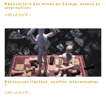
Réouverture des mines en Europe, enjeux et
alternatives
LIRE LA SUITE »
Ressources limitées, conflits interminables
?
LIRE LA SUITE »