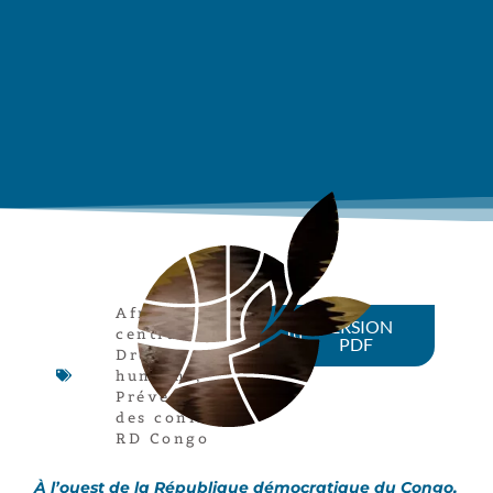
Afrique
VERSION
centrale
,
PDF
Droits
humains
,
Prévention
des conflits
,
RD Congo
À l’ouest de la République démocratique du Congo,