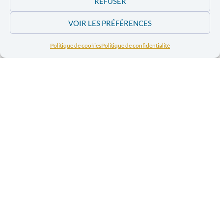
REFUSER
Les épidémies de rougeole, de choléra et de M-
Pox sévissent dans des zones déjà fragilisées.
VOIR LES PRÉFÉRENCES
Politique de cookies
Politique de confidentialité
Camp de déplacés “Maman Océane », ville de Kenge.
© Colin Delfosse