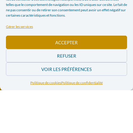
LinkedIn
Print
telles que le comportement de navigation ou les ID uniques sur ce site. Le fait de
ne pas consentir ou de retirer son consentement peut avoir un effet négatif sur
certaines caractéristiques et fonctions.
Email
Gérer les services
ARTICLE PRÉCÉDENT
ARTICLE SUIVANT
ACCEPTER
DIAMANTS DE CONFLIT : FACE AUX LIMITES DU PROCESSUS KIMBERLEY
APPEL POUR LA SÉCURITÉ HYDRIQUE DE TOUS LES HABITANTS DE LA TERRE
REFUSER
Dans l'actualité
VOIR LES PRÉFÉRENCES
Politique de cookies
Politique de confidentialité
Conflit israélo-
Conflit israélo-
palestinien – Des
palestinien –
associations