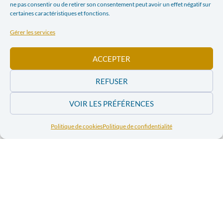
ne pas consentir ou de retirer son consentement peut avoir un effet négatif sur
certaines caractéristiques et fonctions.
Gérer les services
ACCEPTER
REFUSER
VOIR LES PRÉFÉRENCES
Facebook
Twitter
Politique de cookies
Politique de confidentialité
LinkedIn
Print
Email
ARTICLE PRÉCÉDENT
ARTICLE SUIVANT