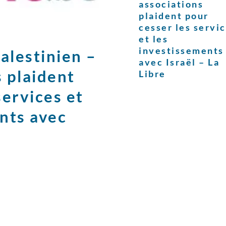
associations
plaident pour
cesser les servi
et les
investissements
palestinien –
avec Israël – La
 plaident
Libre
services et
nts avec