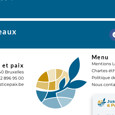
seaux
Menu
Mentions L
 et paix
Chartes éth
40 Bruxelles
Politique d
) 2 896 95 00
sticepaix.be
Nous conta