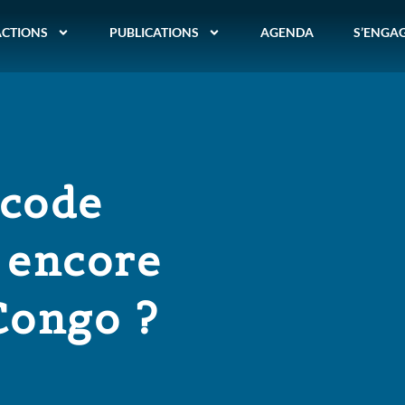
ACTIONS
PUBLICATIONS
AGENDA
S’ENGA
 code
e encore
Congo ?