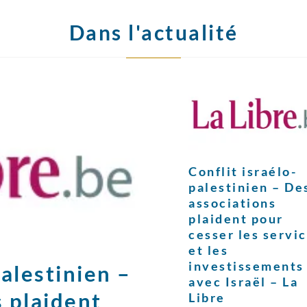
Dans l'actualité
Conflit israélo-
palestinien – De
associations
plaident pour
cesser les servi
et les
investissements
palestinien –
avec Israël – La
 plaident
Libre