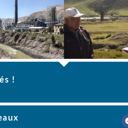
és !
seaux