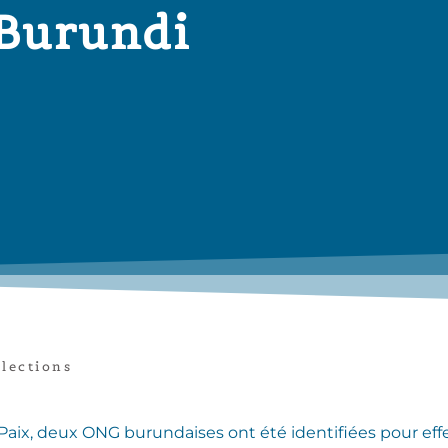
 Burundi
lections
 et Paix, deux ONG burundaises ont été identifiées pour e