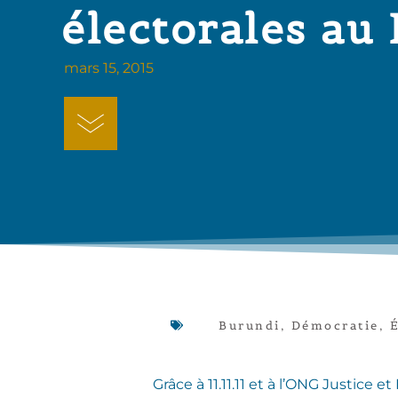
électorales au
mars 15, 2015
Burundi
,
Démocratie
,
É
Grâce à 11.11.11 et à l’ONG Justice