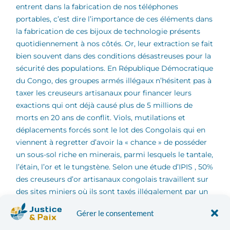
entrent dans la fabrication de nos téléphones
portables, c’est dire l’importance de ces éléments dans
la fabrication de ces bijoux de technologie présents
quotidiennement à nos côtés. Or, leur extraction se fait
bien souvent dans des conditions désastreuses pour la
sécurité des populations. En République Démocratique
du Congo, des groupes armés illégaux n’hésitent pas à
taxer les creuseurs artisanaux pour financer leurs
exactions qui ont déjà causé plus de 5 millions de
morts en 20 ans de conflit. Viols, mutilations et
déplacements forcés sont le lot des Congolais qui en
viennent à regretter d’avoir la « chance » de posséder
un sous-sol riche en minerais, parmi lesquels le tantale,
l’étain, l’or et le tungstène. Selon une étude d’IPIS , 50%
des creuseurs d’or artisanaux congolais travaillent sur
des sites miniers où ils sont taxés illégalement par un
groupe armé. Sorti en 2012, le film « Blood the mobile
Gérer le consentement
» voit un réalisateur danois, Frank Poulsen, enquêter
dans les mines congolaises afin de retracer le parcours