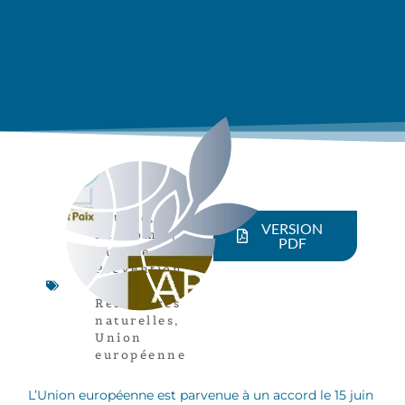
Article
,
VERSION
Économie
,
PDF
Europe
,
Prévention
des conflits
,
Ressources
naturelles
,
Union
européenne
L’Union européenne est parvenue à un accord le 15 juin