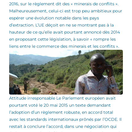
2016, sur le règlement dit des « minerais de conflits ».
Malheureusement, celui-ci est trop peu ambitieux pour
espérer une évolution notable dans les pays
d’extraction. L’UE déçoit en ne se montrant pas à la
hauteur de ce qu’elle avait pourtant annoncé dès 2014
en proposant cette législation, à savoir « rompre les
liens entre le commerce des minerais et les conflits ».
Attitude irresponsable Le Parlement européen avait
pourtant voté le 20 mai 2015 un texte demandant
l’adoption d’un règlement robuste, en accord total
avec les standards internationaux prônés par l’OCDE. Il
restait à conclure l’accord, dans une négociation qui