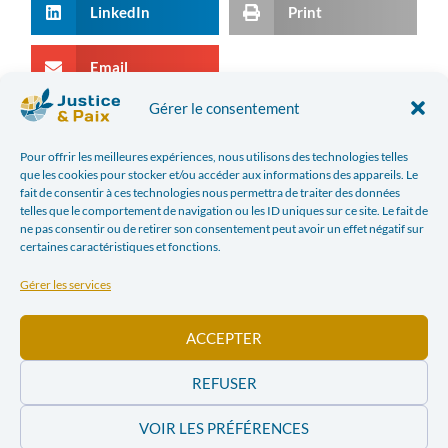
LinkedIn
Print
Email
Gérer le consentement
ARTICLE PRÉCÉDENT
ARTICLE SUIVANT
Pour offrir les meilleures expériences, nous utilisons des technologies telles
L’ÉGLISE REFUSE DE VOIR LE PEUPLE CONGOLAIS PRIVÉ DE SON DROIT DE VOTE
ÉVALUONS LE BIEN-ÊTRE COLLECTIF
que les cookies pour stocker et/ou accéder aux informations des appareils. Le
fait de consentir à ces technologies nous permettra de traiter des données
telles que le comportement de navigation ou les ID uniques sur ce site. Le fait de
Dans l'actualité
ne pas consentir ou de retirer son consentement peut avoir un effet négatif sur
certaines caractéristiques et fonctions.
Gérer les services
ACCEPTER
REFUSER
Conflit israélo-
Conflit israélo-
VOIR LES PRÉFÉRENCES
palestinien – Des
palestinien –