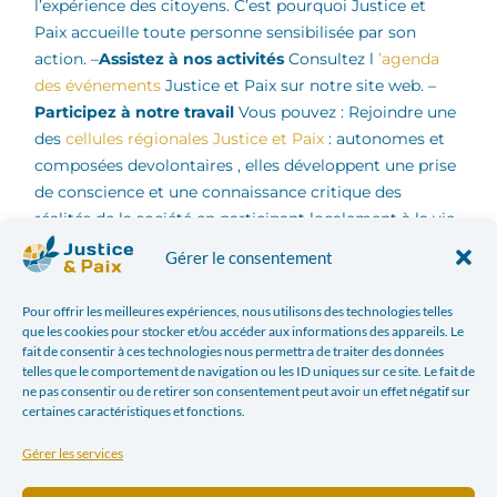
l’expérience des citoyens. C’est pourquoi Justice et
Paix accueille toute personne sensibilisée par son
action. –
Assistez à nos activités
Consultez l
’agenda
des événements
Justice et Paix sur notre site web. –
Participez à notre travail
Vous pouvez : Rejoindre une
des
cellules régionales Justice et Paix
: autonomes et
composées devolontaires , elles développent une prise
de conscience et une connaissance critique des
réalités de la société en participant localement à la vie
sociopolitique ; Devenir un
volontaire actif dans un de
Gérer le consentement
nos groupes de travail thématiques et géographiques
composés de membres d’autres organisations, de
Pour offrir les meilleures expériences, nous utilisons des technologies telles
personnalités académiques, de pédagogues et de
que les cookies pour stocker et/ou accéder aux informations des appareils. Le
citoyens.
fait de consentir à ces technologies nous permettra de traiter des données
telles que le comportement de navigation ou les ID uniques sur ce site. Le fait de
Lisez la revue « Pour Parler
ne pas consentir ou de retirer son consentement peut avoir un effet négatif sur
certaines caractéristiques et fonctions.
de Paix »
Gérer les services
Notre trimestriel
Pour Parler de Paix
analyse les