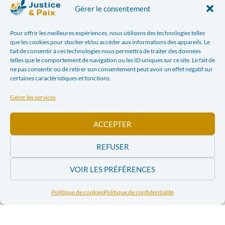
Public
Gérer le consentement
Cette formation est destinée
aux enseignants du
Pour offrir les meilleures expériences, nous utilisons des technologies telles
que les cookies pour stocker et/ou accéder aux informations des appareils. Le
secondaire supérieur
, particulièrement adaptée au
fait de consentir à ces technologies nous permettra de traiter des données
cours de géographie et sciences humaines et
aux
telles que le comportement de navigation ou les ID uniques sur ce site. Le fait de
personnes en charge d’animations
qui souhaitent
ne pas consentir ou de retirer son consentement peut avoir un effet négatif sur
certaines caractéristiques et fonctions.
développer la question des conflits internationaux avec
des élèves ou des jeunes, mais aussi
aux citoyen-ne-s
Gérer les services
avides d’informations sérieuses à ce sujet.
ACCEPTER
Informations pratiques
REFUSER
Date :
VOIR LES PRÉFÉRENCES
Vendredi 23 octobre 2020, 9h – 16h30
Lieu :
Commission Justice et Paix – Chaussée Saint-
Politique de cookies
Politique de confidentialité
Pierre, 208 – 1040 Bruxelles.
Prix :
Informations sur les modalités de paiement au