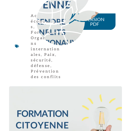
Acteurs
VERSION
économique
PDF
s
,
Formation
,
Organisatio
ns
internation
ales
,
Paix,
sécurité,
défense
,
Prévention
des conflits