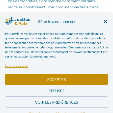
nos démocraties. Comprendre comment certains
récits se construisent. Voir comment certains mots
finissent par brouiller les repères.
Gérer le consentement
Les volontaires de Justice & Paix ont voulu contribuer
à ce travail car il existe un danger réel à ne plus
Pour offrir les meilleures expériences, nous utilisons des technologies telles
que les cookies pour stocker et/ou accéder aux informations des appareils. Le
nommer clairement ce qui est en jeu. Par ailleurs,
fait de consentir à ces technologies nous permettra de traiter des données
décrypter ces mécanismes n’est pas un exercice
telles que le comportement de navigation ou les ID uniques sur ce site. Le fait de
théorique réservé aux spécialistes. C’est une nécessité
ne pas consentir ou de retirer son consentement peut avoir un effet négatif sur
certaines caractéristiques et fonctions.
démocratique. Comprendre comment circulent les
discours, comment se fabriquent les récits de haine ou
Gérer les services
de division, comment certaines idées gagnent en
légitimité à force d’être répétées, c’est déjà une
ACCEPTER
manière de résister à leur installation.
REFUSER
À travers ces textes, une conviction demeure : rien
n’est inéluctable. Les récits dominants peuvent être
VOIR LES PRÉFÉRENCES
contestés. D’autres imaginaires politiques peuvent