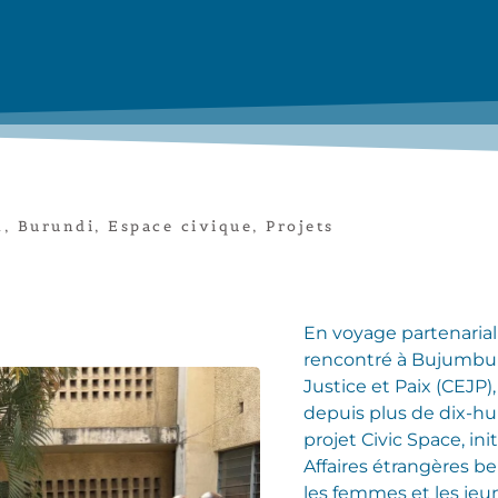
m
,
Burundi
,
Espace civique
,
Projets
En voyage partenarial 
rencontré à Bujumbur
Justice et Paix (CEJP)
depuis plus de dix-hui
projet Civic Space, ini
Affaires étrangères b
les femmes et les jeun