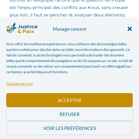
surtout en Belgique, de dire que la question ethnique
est l’enjeu principal des conflits aux Kivus, sans creuser
plus loin, il faut se pencher et analyser deux éléments
en particulier. Premièrement, le rôle unique du Congo
Manage consent
dans les intérêts économiques, aussi bien hier
qu’aujourd’hui, puis
l’impact des pratiques passées
Pour offrir les meilleures expériences, nous utilisons des technologies telles
liées à ces intérêts et leurs répercussions encore
que les cookies pour stocker et/ou accéder aux informations des appareils. Le
visibles aujourd’hui
. Détaillons cela ensemble plus
fait de consentir à ces technologies nous permettra de traiter des données
spécifiquement afin que le grand public belge puisse
telles que le comportement de navigation ou les ID uniques sur ce site. Le fait de
ne pas consentir ou de retirer son consentement peut avoir un effet négatif sur
mieux appréhender les causes profondes de la
certaines caractéristiques et fonctions.
situation terrible à laquelle doivent faire face les
Congolais∙es des provinces de l’Est de la RDC, mieux
Manage services
saisir les liens avec la période coloniale et ainsi
s’engager vigoureusement pour un monde plus juste
ACCEPTER
et égalitaire.
REFUSER
Le rôle unique du Congo dans les
intérêts économiques, aussi bien hier
VOIR LES PRÉFÉRENCES
qu’aujourd’hui