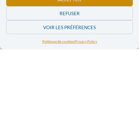
Order and
Order and
download the
download the
REFUSER
2011 issues of the
2011 issues of
magazine “Pour
the magazine
Parler de Paix”
VOIR LES PRÉFÉRENCES
“Pour Parler de
Politique de cookies
Privacy Policy
Paix”
Order and
download the
2010 issues of the
magazine “Pour
Parler de Paix”