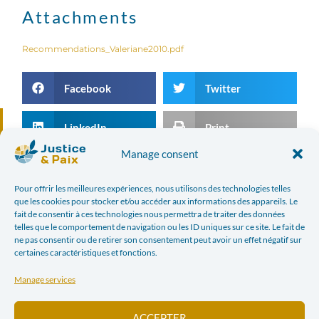
Attachments
Recommendations_Valeriane2010.pdf
Facebook
Twitter
LinkedIn
Print
Manage consent
E-mail
Pour offrir les meilleures expériences, nous utilisons des technologies telles
que les cookies pour stocker et/ou accéder aux informations des appareils. Le
fait de consentir à ces technologies nous permettra de traiter des données
PREVIOUS ARTICLE
NEXT ARTICLE
telles que le comportement de navigation ou les ID uniques sur ce site. Le fait de
EURAC SENDS OBSERVATION MISSION TO LEGISLATIVE ELECTIONS IN BURUNDI
POSITION OF JUSTICE AND PEACE ON THE VIOLENCE OF JUNE 5 IN BAGUA
ne pas consentir ou de retirer son consentement peut avoir un effet négatif sur
certaines caractéristiques et fonctions.
In the news
Manage services
ACCEPTER