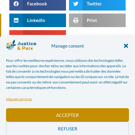
Facebook
Twitter
LinkedIn
Print
E-mail
Manage consent
PREVIOUS ARTICLE
NEXT ARTICLE
Pour offrir les meilleures expériences, nous utilisons des technologies telles
A PATH OF PEACE
AFTER DICTATORSHIPS, ACHIEVING JUSTICE AND CIVIL PEACE
que les cookies pour stocker et/ou accéder aux informations des appareils. Le
fait de consentir à ces technologies nous permettra de traiter des données
telles que le comportement de navigation ou les ID uniques sur ce site. Le fait de
In the news
ne pas consentir ou de retirer son consentement peut avoir un effet négatif sur
certaines caractéristiques et fonctions.
Manage services
Order and
Order and
download the
download the
ACCEPTER
2011 issues of the
2011 issues of
magazine “Pour
the magazine
Parler de Paix”
REFUSER