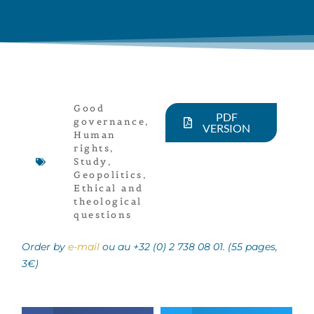
Good
PDF
governance
,
VERSION
Human
rights
,
Study
,
Geopolitics
,
Ethical and
theological
questions
Order by
e-mail
ou au +32 (0) 2 738 08 01. (55 pages,
3€)