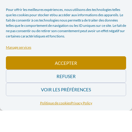
Pour offrir les meilleures expériences, nous utilisons des technologies telles
que les cookies pour stocker et/ou accéder aux informations des appareils. Le
Facebook
Twitter
fait de consentir à ces technologies nous permettra de traiter des données
telles que le comportement de navigation ou les ID uniques sur ce site. Le fait de
ne pas consentir ou de retirer son consentement peut avoir un effet négatif sur
LinkedIn
Print
certaines caractéristiques et fonctions.
Manage services
E-mail
ACCEPTER
PREVIOUS ARTICLE
NEXT ARTICLE
REFUSER
EURAC AND FATAL TRANSACTIONS CALL FOR THE EU TO STEP UP ENGAGEMENT ON CONFLICT MINERAL
CONTROLLING HOARDING (LA LIBRE BELGIQUE, FRIDAY MAY 6, 2011)
VOIR LES PRÉFÉRENCES
In the news
Politique de cookies
Privacy Policy
Order and
Order and
download the
download the
2011 issues of the
2011 issues of