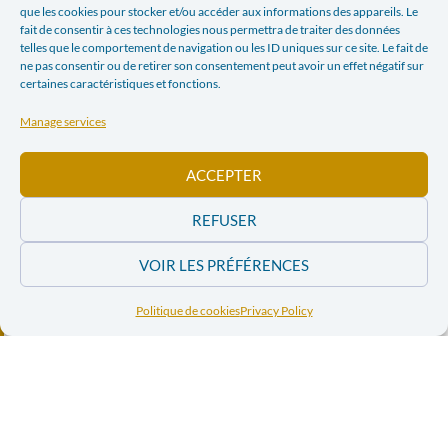
que les cookies pour stocker et/ou accéder aux informations des appareils. Le
fait de consentir à ces technologies nous permettra de traiter des données
telles que le comportement de navigation ou les ID uniques sur ce site. Le fait de
ne pas consentir ou de retirer son consentement peut avoir un effet négatif sur
certaines caractéristiques et fonctions.
Manage services
ACCEPTER
REFUSER
VOIR LES PRÉFÉRENCES
Politique de cookies
Privacy Policy
Facebook
Twitter
LinkedIn
Print
E-mail