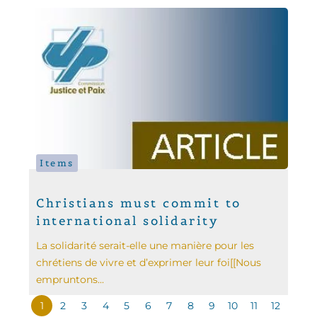
Items
Christians must commit to
international solidarity
La solidarité serait-elle une manière pour les
chrétiens de vivre et d’exprimer leur foi[[Nous
empruntons...
1
2
3
4
5
6
7
8
9
10
11
12