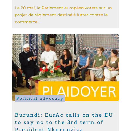
Le 20 mai, le Parlement européen votera sur un
projet de règlement destiné à lutter contre le
commerce...
Political advocacy
Burundi: EurAc calls on the EU
to say no to the 3rd term of
President Nkurunziza