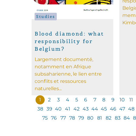
respo
Belgi
memb
Studies
Kimbe
Blood diamond: what
responsibility for
Belgium?
Largement documenté,
notamment en Afrique
subsaharienne, le lien entre
conflits et ressources
naturelles...
1
2
3
4
5
6
7
8
9
10
11
38
39
40
41
42
43
44
45
46
47
48
75
76
77
78
79
80
81
82
83
84
8