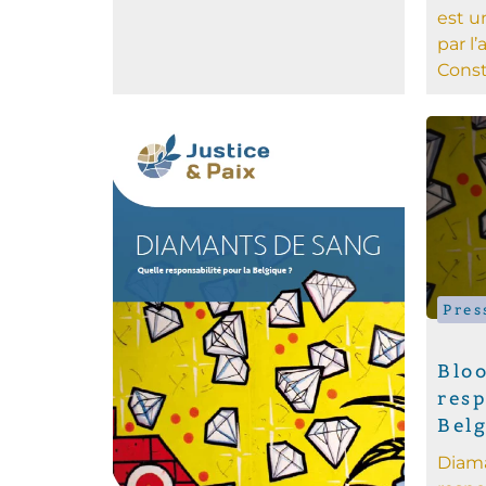
est u
par l’
Consti
Pres
Blo
resp
Bel
Diama