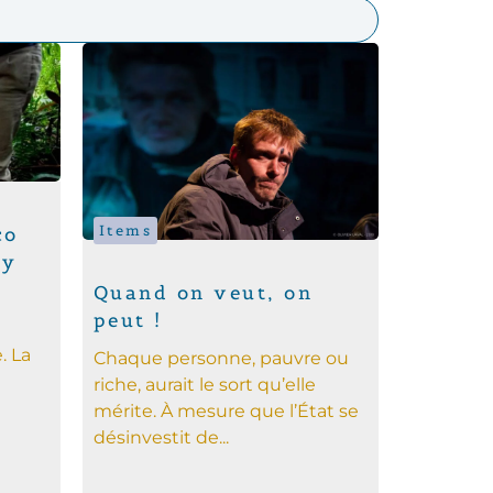
Items
co
cy
Quand on veut, on
peut !
. La
Chaque personne, pauvre ou
riche, aurait le sort qu’elle
mérite. À mesure que l’État se
désinvestit de...