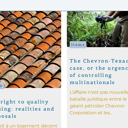
Items
The Chevron-Texa
case, or the urgen
of controlling
multinationals
s
L’affaire n’est pas nouvelle
bataille juridique entre le
right to quality
géant pétrolier Chevron
ing: realities and
Corporation et les...
posals
oit à un logement décent