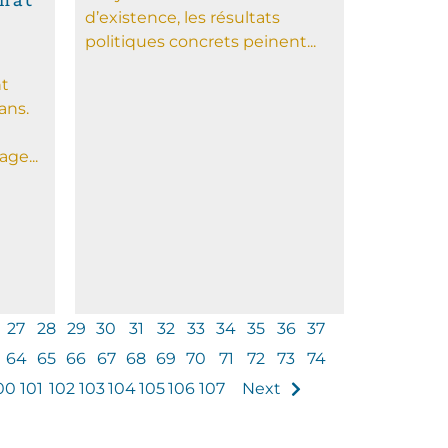
hat
d’existence, les résultats
politiques concrets peinent...
nt
ans.
age...
27
28
29
30
31
32
33
34
35
36
37
64
65
66
67
68
69
70
71
72
73
74
00
101
102
103
104
105
106
107
Next