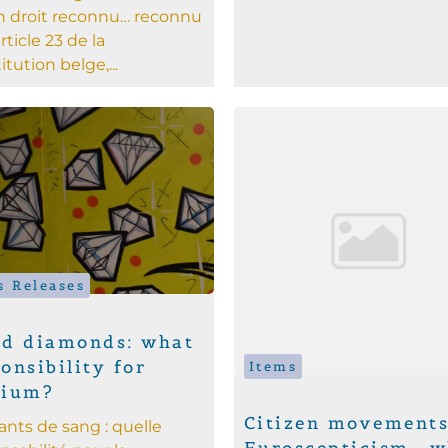
n droit reconnu… reconnu
article 23 de la
tution belge,...
s Releases
od diamonds: what
onsibility for
Items
gium?
Citizen movements
nts de sang : quelle