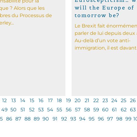
Euroscepticism… w
nsabilité pour la
will the Europe of
que ? Alors que les
tomorrow be?
res du Processus de
rley...
Le Brexit fait énorméme
parler de lui depuis deux 
Au-delà d’un vote anti-
immigration, il est davant
12
13
14
15
16
17
18
19
20
21
22
23
24
25
26
49
50
51
52
53
54
55
56
57
58
59
60
61
62
63
5
86
87
88
89
90
91
92
93
94
95
96
97
98
99
1