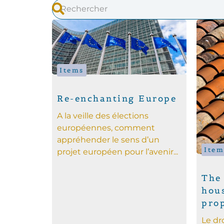
Items
Re-enchanting Europe
A la veille des élections
européennes, comment
appréhender le sens d’un
Item
projet européen pour l’avenir...
The 
hous
pro
Le dr