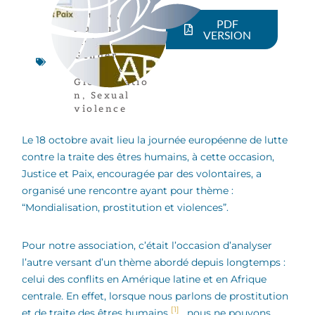
Article
,
PDF
Human
VERSION
rights
,
Gender
,
Migration
,
Globalizatio
n
,
Sexual
violence
Le 18 octobre avait lieu la journée européenne de lutte
contre la traite des êtres humains, à cette occasion,
Justice et Paix, encouragée par des volontaires, a
organisé une rencontre ayant pour thème :
“Mondialisation, prostitution et violences”.
Pour notre association, c’était l’occasion d’analyser
l’autre versant d’un thème abordé depuis longtemps :
celui des conflits en Amérique latine et en Afrique
centrale. En effet, lorsque nous parlons de prostitution
[1]
et de traite des êtres humains
, nous ne pouvons