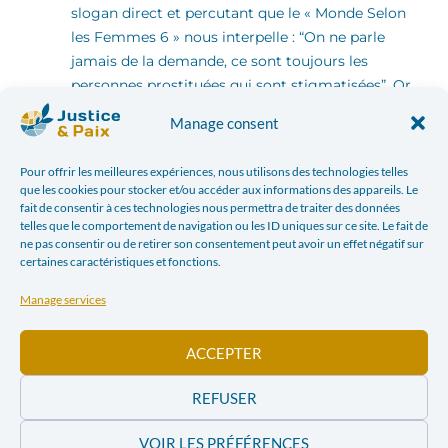
slogan direct et percutant que le « Monde Selon
les Femmes 6 » nous interpelle : “On ne parle
jamais de la demande, ce sont toujours les
personnes prostituées qui sont stigmatisées”. Or,
s’il y a des prostituées, c’est qu’il y a des clients.
Manage consent
Les hommes, dans la plupart des cas.
Malheureusement, ces derniers ne semblent pas
Pour offrir les meilleures expériences, nous utilisons des technologies telles
particulièrement interpellés par cette question.
que les cookies pour stocker et/ou accéder aux informations des appareils. Le
Nous pouvons prendre comme exemple le
fait de consentir à ces technologies nous permettra de traiter des données
telles que le comportement de navigation ou les ID uniques sur ce site. Le fait de
nombre d’hommes présents lors de la rencontre
ne pas consentir ou de retirer son consentement peut avoir un effet négatif sur
du 13 octobre : 2… sur 25.
certaines caractéristiques et fonctions.
Les médias
, qui de manière directe (publicité
pou des « centres de massages » dans certains
Manage services
journaux) ou indirecte (banalisation de certains
sites pornographiques sur Internet) contribuent
ACCEPTER
à banaliser la prostitution.
Les politiques
: le témoignage de Céline
REFUSER
Frémault, Présidente du groupe cdH au
VOIR LES PRÉFÉRENCES
Parlement bruxellois montre à quel point cette