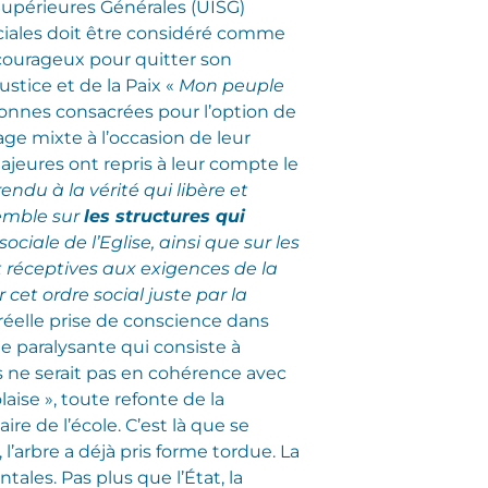
Supérieures Générales (UISG)
ociales doit être considéré comme
 courageux pour quitter son
ustice et de la Paix «
Mon peuple
ersonnes consacrées pour l’option de
ge mixte à l’occasion de leur
majeures ont repris à leur compte le
ndu à la vérité qui libère et
emble sur
les structures qui
ociale de l’Eglise, ainsi que sur les
t réceptives aux exigences de la
et ordre social juste par la
 réelle prise de conscience dans
ée paralysante qui consiste à
 ne serait pas en cohérence avec
aise », toute refonte de la
e de l’école. C’est là que se
 l’arbre a déjà pris forme tordue. La
ales. Pas plus que l’État, la