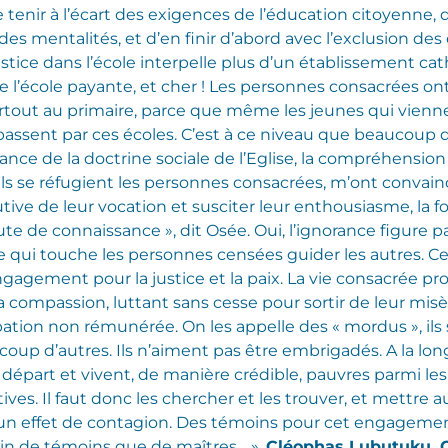
 se tenir à l’écart des exigences de l’éducation citoyenne, 
 mentalités, et d’en finir d’abord avec l’exclusion des 
ustice dans l’école interpelle plus d’un établissement c
 l’école payante, et cher ! Les personnes consacrées ont
rtout au primaire, parce que même les jeunes qui vienn
assent par ces écoles. C’est à ce niveau que beaucoup 
rance de la doctrine sociale de l’Eglise, la compréhensio
quels se réfugient les personnes consacrées, m’ont convain
ive de leur vocation et susciter leur enthousiasme, la 
ute de connaissance », dit Osée. Oui, l’ignorance figure p
qui touche les personnes censées guider les autres. Cel
ngagement pour la justice et la paix. La vie consacrée pr
ompassion, luttant sans cesse pour sortir de leur misèr
pation non rémunérée. On les appelle des « mordus », ils 
coup d’autres. Ils n’aiment pas être embrigadés. A la lon
 départ et vivent, de manière crédible, pauvres parmi les 
atives. Il faut donc les chercher et les trouver, et mettr
 un effet de contagion. Des témoins pour cet engagemen
oin de témoins que de maîtres… ».
Cléophas Lubutuku, G