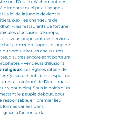
iste sort. D’où le relâchement des
à n’importe quel prix. L’adage «
 La loi de la jungle devient la
étiers, p.ex. les changeurs de
dhafi », les restaurants de fortune
hicules d’occasion d’Europe,
», ils vous proposent des services
« chef », « mzee » (sage). Le long de
 du vernis, cirer les chaussures,
ètes, d’autres encore sont porteurs
rophètes » vendeurs d’illusions.
e religieux
. Les Églises dites « de
ées s’y accrochent, dans l’espoir de
 soumet à la volonté de Dieu – mais
eur y pourvoira). Sous le poids d’un
remettant le peuple debout, pour
té responsable, en premier lieu
es formes variées dans
grâce à l’action de la