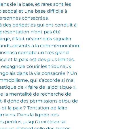
ns de la base, et rares sont les
iscopal et une base difficile à
 personnes consacrées.
à des péripéties qui ont conduit à
représentation n’ont pas été
rge, il faut néanmoins signaler
s grands absents à la commémoration
 Kinshasa compte un très grand
e et la paix est des plus limités.
e espagnole courir les tribunaux
ongolais dans la vie consacrée ? Un
immobilisme, qui s’accorde si mal
stique de « faire de la politique »,
re la mentalité de recherche de
-il donc des permissions et/ou de
 et la paix ?
Tentation de faire
umains. Dans la lignée des
les perdus, jusqu’à exposer sa
ine, et d’abord celle des laissés