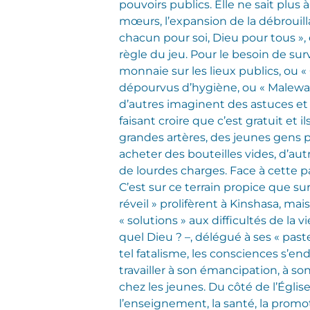
pouvoirs publics. Elle ne sait plus
mœurs, l’expansion de la débrouilla
chacun pour soi, Dieu pour tous », e
règle du jeu. Pour le besoin de surv
monnaie sur les lieux publics, ou «
dépourvus d’hygiène, ou « Malewa 
d’autres imaginent des astuces et 
faisant croire que c’est gratuit et i
grandes artères, des jeunes gens pa
acheter des bouteilles vides, d’aut
de lourdes charges. Face à cette p
C’est sur ce terrain propice que s
réveil » prolifèrent à Kinshasa, ma
« solutions » aux difficultés de la 
quel Dieu ? –, délégué à ses « past
tel fatalisme, les consciences s’e
travailler à son émancipation, à so
chez les jeunes. Du côté de l’Égli
l’enseignement, la santé, la promo