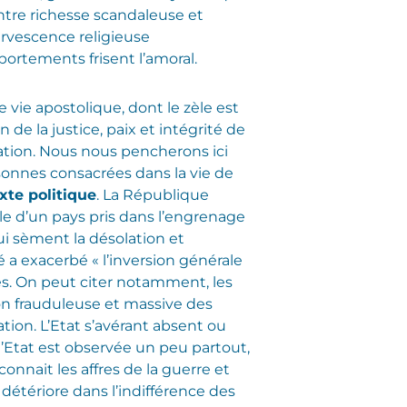
ntre richesse scandaleuse et
ervescence religieuse
portements frisent l’amoral.
 vie apostolique, dont le zèle est
 de la justice, paix et intégrité de
ation. Nous nous pencherons ici
rsonnes consacrées dans la vie de
xte politique
. La République
le d’un pays pris dans l’engrenage
ui sèment la désolation et
é a exacerbé « l’inversion générale
des. On peut citer notamment, les
tion frauduleuse et massive des
ation. L’Etat s’avérant absent ou
 l’Etat est observée un peu partout,
 connait les affres de la guerre et
détériore dans l’indifférence des