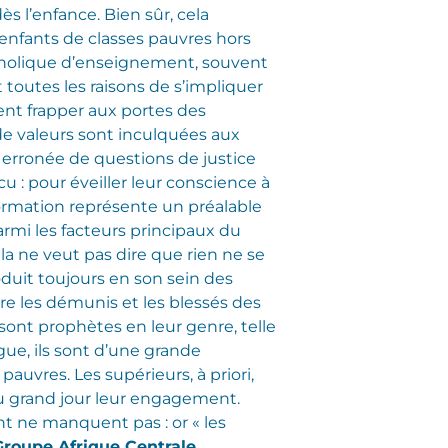
dès l’enfance. Bien sûr, cela
enfants de classes pauvres hors
atholique d’enseignement, souvent
 toutes les raisons de s’impliquer
ent frapper aux portes des
de valeurs sont inculquées aux
n erronée de questions de justice
cu : pour éveiller leur conscience à
formation représente un préalable
armi les facteurs principaux du
a ne veut pas dire que rien ne se
oduit toujours en son sein des
e les démunis et les blessés des
sont prophètes en leur genre, telle
gue, ils sont d’une grande
pauvres. Les supérieurs, à priori,
e au grand jour leur engagement.
t ne manquent pas : or « les
roupe Afrique Centrale