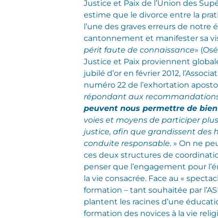
Justice et Paix de l’Union des Sup
estime que le divorce entre la pra
l’une des graves erreurs de notre 
cantonnement et manifester sa vis
périt faute de connaissance
» (Osé
Justice et Paix proviennent global
jubilé d’or en février 2012, l’Asso
numéro 22 de l’exhortation apost
répondant aux recommandations d
peuvent nous permettre de bien
voies et moyens de participer plu
justice, afin que grandissent des
conduite responsable
. » On ne pe
ces deux structures de coordination
penser que l’engagement pour l’é
la vie consacrée. Face au « spectac
formation – tant souhaitée par l’A
plantent les racines d’une éducation
formation des novices à la vie reli