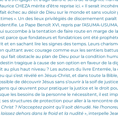
aurice CHEZA mérite d’être reprise ici. « Il serait incoh
ait échec au désir de Dieu sur le monde et sans vouloir
times ». Un des lieux privilégiés de discernement paraît 
’identifie. Le Pape Benoît XVI, repris par l’ASUMA-USUMA,
qui succombe à la tentation de faire route en marge de la
c’est parce que fondateurs et fondatrices ont été prophèt
rit et en sachant lire les signes des temps. Leurs charis
i en quittant avec courage comme eux les sentiers battus.
qui fait obstacle au plan de Dieu pour la condition hu
 destin tragique à cause de son option en faveur de la di
t au plus haut niveau ? Les auteurs du livre Enterrée, la 
eu qui s’est révélé en Jésus-Christ, et dans toute la Bibl
ible de découvrir Jésus sans s’ouvrir à la soif de justice
gens qui œuvrent pour pratiquer la justice et le droit pou
que les besoins de la personne le nécessitent, il est imp
es structures de protection pour aller à la rencontre d
 Christ ? N’acceptez point qu’il soit dénudé. Ne l’honor
laissez dehors dans le froid et la nudité
», interpelle J