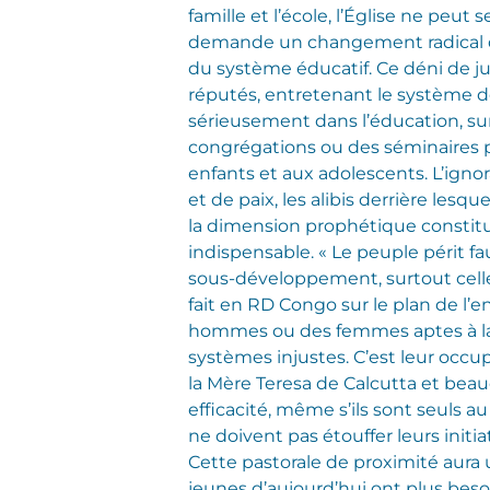
famille et l’école, l’Église ne peut
demande un changement radical des
du système éducatif. Ce déni de j
réputés, entretenant le système de
sérieusement dans l’éducation, su
congrégations ou des séminaires p
enfants et aux adolescents. L’igno
et de paix, les alibis derrière les
la dimension prophétique constitut
indispensable. « Le peuple périt fa
sous-développement, surtout celle 
fait en RD Congo sur le plan de l’e
hommes ou des femmes aptes à la c
systèmes injustes. C’est leur occu
la Mère Teresa de Calcutta et beau
efficacité, même s’ils sont seuls au
ne doivent pas étouffer leurs initi
Cette pastorale de proximité aura
jeunes d’aujourd’hui ont plus bes