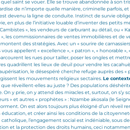
 à quel saint se vouer. Elle se trouve abandonnée à son tr
rdise de n’importe quelle manière, criminelle parfois, et 
st devenu la ligne de conduite. Instinct de survie oblige !
ie, en plus de l’initiative louable d’inventer des petits m
 Cambistes », les vendeurs de carburant au détail, ou « Ka
», les commissionnaires de ventes immobilières et de vé
montent des stratégies. Avec un « sourire de carnassiers 
ls vous appellent « excellence », « patron », « honorable », 
rcourent les rues pour tailler, poser les ongles et mettre
res quadrillent les lieux de deuil pour vendre les cacahu
aupérisation, le désespéré cherche refuge auprès des « p
urgissent les mouvements religieux sectaires.
Le context
is que réveillent-elles au juste ? Des populations déshérit
vie. On y prie, on y attend des miracles et, surtout, on s’y
eurs » et autres « prophètes » : Nzambe akosala (le Seign
ndorment. On est alors toujours plus éloigné d’un réveil 
n éducation, et créer ainsi les conditions de la citoyenne
se catholique, l’engagement social est indéniable, sous d
tion et la protection des droits humains, ceci notamment 