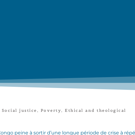
,
Social justice
,
Poverty
,
Ethical and theological
o peine à sortir d’une longue période de crise à répéti