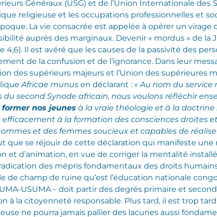
érieurs Généraux (USG) et de l’Union Internationale des 
tique religieuse et les occupations professionnelles et s
époque. La vie consacrée est appelée à opérer un virage
ibilité auprès des marginaux.
Devenir « mordus » de la J
e 4,6). Il est avéré que les causes de la passivité des p
ement de la confusion et de l’ignorance. Dans leur messa
ciation des supérieurs majeurs et l’Union des supérieures 
olique
Africae munus
en déclarant : «
Au nom du service re
u second Synode africain, nous voulons réfléchir ens
 former nos jeunes
à la vraie théologie et à la doctrine s
s efficacement à la formation des consciences droites e
 hommes et des femmes soucieux et capables de réaliser c
ut que se réjouir de cette déclaration qui manifeste une
 et d’animation, en vue de corriger la mentalité install
radication des mépris fondamentaux des droits humains
le de champ de ruine qu’est l’éducation nationale congol
SUMA-USUMA – doit partir des degrés primaire et secondair
 à la citoyenneté responsable. Plus tard, il est trop tard,
gieuse ne pourra jamais pallier des lacunes aussi fondament