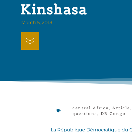
Kinshasa
March 5, 2013
central Africa
,
Article
questions
,
DR Congo
La République Démocratique du Cong