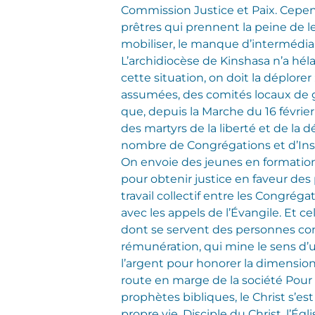
Commission Justice et Paix. Cepend
prêtres qui prennent la peine de le
mobiliser, le manque d’intermédiair
L’archidiocèse de Kinshasa n’a hél
cette situation, on doit la déplore
assumées, des comités locaux de go
que, depuis la Marche du 16 févrie
des martyrs de la liberté et de la
nombre de Congrégations et d’Instit
On envoie des jeunes en formation 
pour obtenir justice en faveur des 
travail collectif entre les Congré
avec les appels de l’Évangile. Et cel
dont se servent des personnes cons
rémunération, qui mine le sens d’
l’argent pour honorer la dimension p
route en marge de la société Pour l
prophètes bibliques, le Christ s’est
propre vie. Disciple du Christ, l’Ég