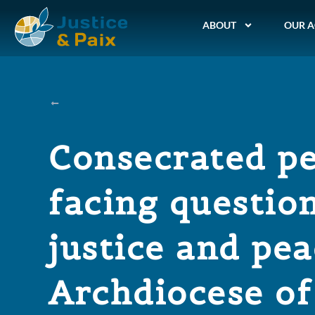
ABOUT
OUR A
Consecrated p
facing question
justice and pea
Archdiocese of