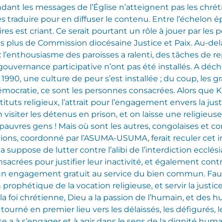
ant les messages de l’Église n’atteignent pas les chrétie
s traduire pour en diffuser le contenu. Entre l’échelon ép
es est criant. Ce serait pourtant un rôle à jouer par les
as plus de Commission diocésaine Justice et Paix. Au-del
r : l’enthousiasme des paroisses a ralenti, des tâches de 
uvernance participative n’ont pas été installés. A décha
r 1990, une culture de peur s’est installée ; du coup, le
 démocratie, ce sont les personnes consacrées. Alors que
uts religieux, l’attrait pour l’engagement envers la justic
visiter les détenus en prison, et on laisse une religieus
pauvres gens ! Mais où sont les autres, congolaises et c
gations, coordonné par l’ASUMA-USUMA, ferait reculer cet 
a suppose de lutter contre l’alibi de l’interdiction ecclésia
acrées pour justifier leur inactivité, et également cont
un engagement gratuit au service du bien commun. Faut
rophétique de la vocation religieuse, et servir la justice
a foi chrétienne, Dieu a la passion de l’humain, et des h
 tourné en premier lieu vers les délaissés, les défigurés, 
lise a à s’engager et à agir dans le sens de la dignité huma