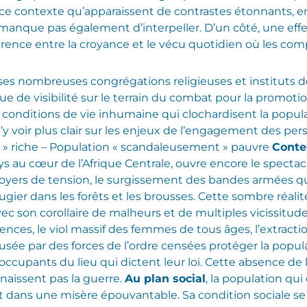
s ce contexte qu’apparaissent de contrastes étonnants, e
e manque pas également d’interpeller. D’un côté, une eff
hérence entre la croyance et le vécu quotidien où les com
 ses nombreuses congrégations religieuses et instituts de
e de visibilité sur le terrain du combat pour la promotion
s conditions de vie inhumaine qui clochardisent la popul
d’y voir plus clair sur les enjeux de l’engagement des pe
» riche – Population « scandaleusement » pauvre
Conte
 au cœur de l’Afrique Centrale, ouvre encore le spectac
es foyers de tension, le surgissement des bandes armées q
ugier dans les forêts et les brousses. Cette sombre réalit
avec son corollaire de malheurs et de multiples vicissitu
olences, le viol massif des femmes de tous âges, l’extrac
causée par des forces de l’ordre censées protéger la popul
ux occupants du lieu qui dictent leur loi. Cette absence de
aissent pas la guerre.
Au plan social
, la population qui
it dans une misère épouvantable. Sa condition sociale se 