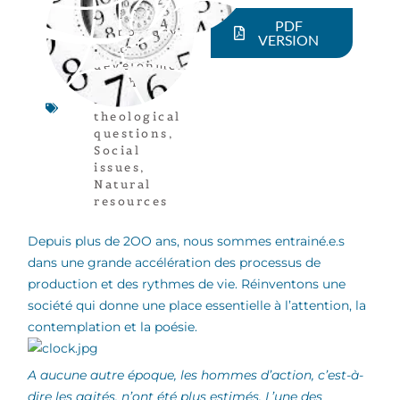
Article
,
PDF
Democracy
,
VERSION
Sustainable
developmen
t
,
Ethical
and
theological
questions
,
Social
issues
,
Natural
resources
Depuis plus de 2OO ans, nous sommes entrainé.e.s
dans une grande accélération des processus de
production et des rythmes de vie. Réinventons une
société qui donne une place essentielle à l’attention, la
contemplation et la poésie.
A aucune autre époque, les hommes d’action, c’est-à-
dire les agités, n’ont été plus estimés. L’une des