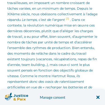
travailleuses, en imposant un nombre croissant de
tâches variées, en un minimum de temps. Depuis le
XIXème siècle, nous obéissons collectivement à l’adage
[3]
répandu
Le temps, c’est de l’argent
. Dans ce
contexte, la révolution numérique mise en œuvre ces
dernières décennies, plutôt que d’alléger les charges
de travail, a eu pour effet, bien souvent, d’augmenter le
nombre de tâches par unité de temps et d’accélérer
l’ensemble des rythmes de production. Bien entendu,
des moments de relâche dans le cadre du travail
existent toujours (vacances, récupérations, repas de fin
d’année, team building…), mais ceux-ci sont le plus
souvent pensés en fonction des objectifs globaux de
vitesse. Comme le montre Hartmut Rosa,
ils
représentent donc des oasis de ralentissement
artificielles en vue de « recharger les batteries et de
[4]
redémarrer »
. Les moments de décélération
Manage consent
épisodiques sont souvent conçus comme « stratégies
d’accélération ». Plus interpellant encore,