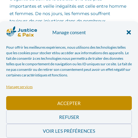
importantes et veille inégalités est celle entre homme
et femmes. De nos jours, les femmes souffrent
toujours de ces injustices dans de nombreux
domaines. Plusieurs instruments juridiques ont été
Manage consent
pris en Belgique pour diminuer ces inégalités dont le
{gender mainstreaming}, une loi ayant pour objectif de
Pour offrir les meilleures expériences, nous utilisons des technologies telles
renforcer l’égalité́ des femmes et des hommes en
que les cookies pour stocker et/ou accéder aux informations des appareils. Le
intégrant la dimension de genre dans le contenu des
fait de consentir à ces technologies nous permettra de traiter des données
telles que le comportement de navigation ou les ID uniques sur ce site. Le fait de
politiques publiques définies au niveau fédéral belge.
ne pas consentir ou de retirer son consentement peut avoir un effet négatif sur
De nos jours, le {gender mainstreaming} n’est plus un
certaines caractéristiques et fonctions.
engagement informel, mais une obligation légale.
Manage services
Mais qu’est-ce que le genre exactement ?
ACCEPTER
Le sexe et le genre, sont deux notions différentes mais
parfois confondues, entremêlées, utilisées comme
REFUSER
synonyme. Le premier désigne communément le sexe
biologique et le deuxième indique le rôle ou le
VOIR LES PRÉFÉRENCES
comportement sexuel sensé lui correspondre. Il nous