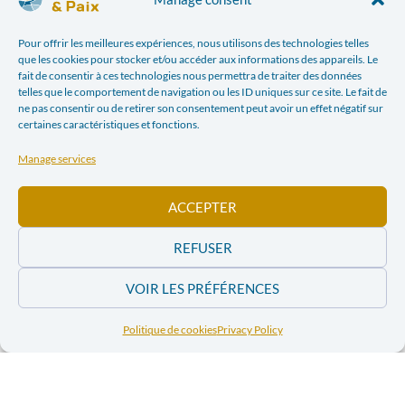
**Audiences:
Pour offrir les meilleures expériences, nous utilisons des technologies telles
Cette formation est destinée aux professeurs de
que les cookies pour stocker et/ou accéder aux informations des appareils. Le
formation géographique et sociale du 3e degré de
fait de consentir à ces technologies nous permettra de traiter des données
telles que le comportement de navigation ou les ID uniques sur ce site. Le fait de
l’enseignement ordinaire. Cette édition se déroule
ne pas consentir ou de retirer son consentement peut avoir un effet négatif sur
dans le cadre des formations du ForFor (CECAFOC).
certaines caractéristiques et fonctions.
Manage services
**Practical information:
ACCEPTER
– Date : à détermner
– Lieu : à déterminer
REFUSER
– Numéro de formation : 17geo005
– Registrations and contacts
via the CECAFOC website
VOIR LES PRÉFÉRENCES
Politique de cookies
Privacy Policy