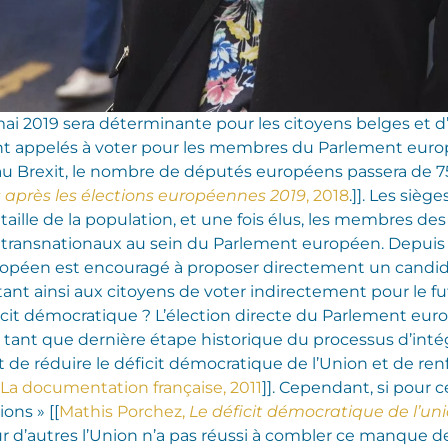
mai 2019 sera déterminante pour les citoyens belges et d
nt appelés à voter pour les membres du Parlement europé
e au Brexit, le nombre de députés européens passera de 75
après les élections européennes 2019
, 2018
.]]. Les sièg
lle de la population, et une fois élus, les membres des 
 transnationaux au sein du Parlement européen. Depuis
opéen est encouragé à proposer directement un candida
 ainsi aux citoyens de voter indirectement pour le fu
cit démocratique ? L’élection directe du Parlement eur
n tant que dernière étape historique du processus d’inté
 de réduire le déficit démocratique de l’Union et de renfo
, La documentation française, 2011
]]. Cependant, si pour c
ons » [[
Mathis Porchez,
Le déficit démocratique de l’un
our d’autres l’Union n’a pas réussi à combler ce manque 