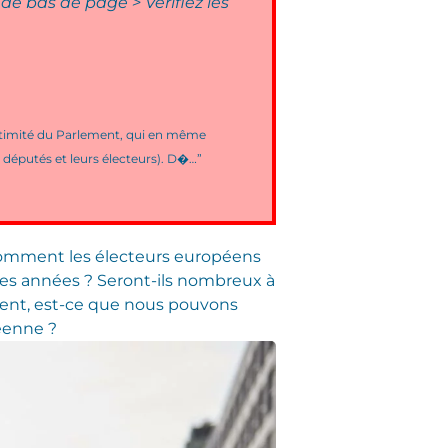
e bas de page > Vérifiez les
égitimité du Parlement, qui en même
députés et leurs électeurs). D�…”
comment les électeurs européens
nes années ? Seront-ils nombreux à
ement, est-ce que nous pouvons
éenne ?