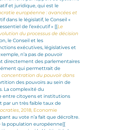
f et juridique, qui est le
ratie européenne : avancées et
f dans le législatif, le Conseil «
sentiel de l’exécutif » [[
Le
évolution du processus de décision
n, le Conseil et les
tions exécutives, législatives et
 exemple, n’a pas de pouvoir
ient directement des parlementaires
élément qui permettrait de
e concentration du pouvoir dans
rtition des pouvoirs au sein de
s. La complexité du
entre citoyens et institutions
 par un très faible taux de
ocraties
, 2018, Economie
pant au vote n’a fait que décroître.
e la population européenne[[