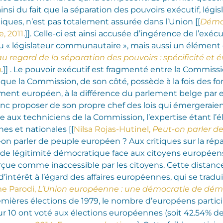
du fait que la séparation des pouvoirs exécutif, législati
ues, n’est pas totalement assurée dans l’Union [[
Démoc
, 2011
.]]. Celle-ci est ainsi accusée d’ingérence de l’exécuti
 du « législateur communautaire », mais aussi un élément es
 regard de la séparation des pouvoirs : spécificité et 
m
.
]] . Le pouvoir exécutif est fragmenté entre la Commissio
e la Commission, de son côté, possède à la fois des fonc
Parlement européen, à la différence du parlement belge par
ut donc proposer de son propre chef des lois qui émergera
 aux techniciens de la Commission, l’expertise étant l’
es et nationales [[
Nilsa Rojas-Hutinel,
Peut-on parler d
on parler de peuple européen ? Aux critiques sur la répa
ce de légitimité démocratique face aux citoyens européen
ue comme inaccessible par les citoyens. Cette distance 
érêt à l’égard des affaires européennes, qui se traduit
e Parodi,
L’Union européenne : une démocratie de dém
premières élections de 1979, le nombre d’européens partici
 10 ont voté aux élections européennes (soit 42.54% d