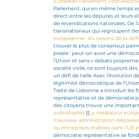
European Parliament,
Post-electi
Parlement, qui en même temps est
direct entre les députés et leurs é
de revendications nationales. De l’
transnationaux qui regroupent des
européenne : les raisons de la dé
trouver le plus de consensus parm
posée : peut-on avoir une démocr
l’Union et sans « débats proprement
société civile, ce sont toujours d
un défi de taille Avec l’évolution 
légitimité démocratique de l’Unio
Traité de Lisbonne a introduit les
représentative et de démocratie pa
des citoyens trouve une important
individuelles
[[
Le médiateur europé
mauvaise administration déposées c
ou entreprises établies dans l’UE
démocratie représentative se fonde