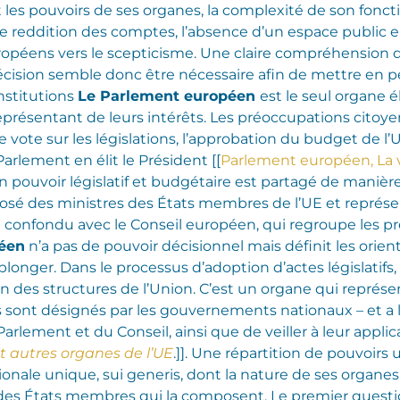
t les pouvoirs de ses organes, la complexité de son fonc
de reddition des comptes, l’absence d’un espace public
ropéens vers le scepticisme. Une claire compréhension d
 décision semble donc être nécessaire afin de mettre en 
nstitutions
Le Parlement européen
est le seul organe 
représentant de leurs intérêts. Les préoccupations citoy
vote sur les législations, l’approbation du budget de l’U
Parlement en élit le Président [[
Parlement européen, La v
n pouvoir législatif et budgétaire est partagé de manière
sé des ministres des États membres de l’UE et représen
e confondu avec le Conseil européen, qui regroupe les pr
péen
n’a pas de pouvoir décisionnel mais définit les orien
e plonger. Dans le processus d’adoption d’actes législatifs,
n des structures de l’Union. C’est un organe qui représe
ont désignés par les gouvernements nationaux – et a l
Parlement et du Conseil, ainsi que de veiller à leur appl
t autres organes de l’UE
.]].
Une répartition de pouvoirs
ale unique, sui generis, dont la nature de ses organes e
s des États membres qui la composent. Le premier ques