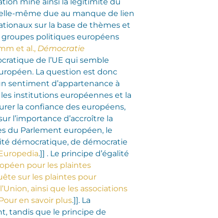
pation mine ainsi la légitimité du
 (elle-même due au manque de lien
 nationaux sur la base de thèmes et
des groupes politiques européens
mm et al.,
Démocratie
ocratique de l’UE qui semble
européen. La question est donc
un sentiment d’appartenance à
 les institutions européennes et la
urer la confiance des européens,
ur l’importance d’accroître la
res du Parlement européen, le
alité démocratique, de démocratie
 Europedia
.]] . Le principe d’égalité
opéen pour les plaintes
ête sur les plaintes pour
Union, ainsi que les associations
Pour en savoir plus
.]]. La
t, tandis que le principe de