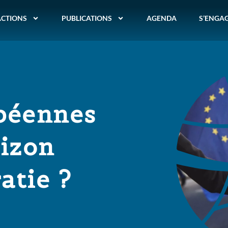
ACTIONS
PUBLICATIONS
AGENDA
S’ENGA
péennes
rizon
atie ?