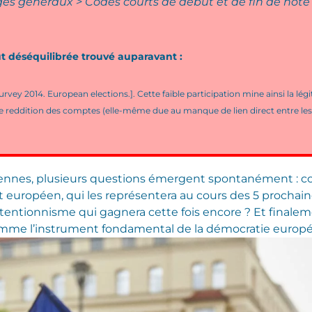
s généraux > Codes courts de début et de fin de note d
ut déséquilibrée trouvé auparavant :
rvey 2014. European elections.]. Cette faible participation mine ainsi la l
e reddition des comptes (elle-même due au manque de lien direct entre les 
éennes, plusieurs questions émergent spontanément : 
européen, qui les représentera au cours des 5 prochai
bstentionnisme qui gagnera cette fois encore ? Et final
comme l’instrument fondamental de la démocratie europ