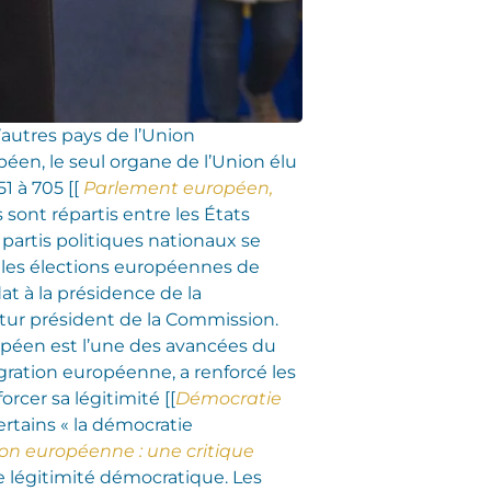
’autres pays de l’Union
en, le seul organe de l’Union élu
1 à 705 [[
Parlement européen,
es sont répartis entre les États
partis politiques nationaux se
 les élections européennes de
t à la présidence de la
tur président de la Commission.
opéen est l’une des avancées du
gration européenne, a renforcé les
rcer sa légitimité [[
Démocratie
ertains « la démocratie
ion européenne : une critique
de légitimité démocratique. Les