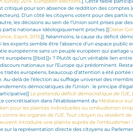
on survey 2014. European elections
.]. Cette faible partici
 critiqué pour son absence de reddition des comptes
lecteurs). D’un côté les citoyens votent pour des partis
autre, les décisions au sein de l’Union sont prises par 
 partis nationaux idéologiquement proches [[
Dieter Gri
fiance
, Esprit, 2015
.]]. Néanmoins, la cause du déficit dém
i les experts semble être l’absence d’un espace public 
atie européenne sans un peuple européen qui partage 
 européens [[Ibid.]]» ? Plutôt qu’un véritable lien entre
es discours nationaux sur l’Europe qui prédominent.
Resta
des traités européens, beaucoup d’attention a été portée s
n. Au-delà de l’élection au suffrage universel des memb
 fondements démocratiques de l’Union : le principe d’ég
rticipative[[
Le prétendu déficit démocratique de l’UE
,
e concrétisation dans l’établissement du
Médiateur eur
en pour les plaintes individuelles ou
ombudsman
enqu
ontre les organes de l’UE. Tout citoyen ou résident de l’
 peuvent introduire une plainte auprès de l’ombudsman. 
 sur la représentation directe des citoyens au Parlemen