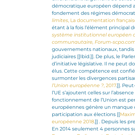
démocratique européen dépend ainsi 
fondement des régimes démocratiq
limites
, La documentation française
étant à la fois l’élément principal
système institutionnel européen au
communautaire, Forum-scpo.co
gouvernements nationaux, tandis qu
judiciaires [[Ibid.]]. De plus, le 
d’initiative législative. Il ne pe
élus. Cette compétence est confiée
surmonter les divergences partisan
l’Union européenne ?
, 2017
.]].
Peut-
l’UE s’ajoutent celles sur l’absen
fonctionnement de l’Union est perç
européennes génère un manque d’int
participation aux élections [[
Maxim
européenne 2018
.]] . Depuis les 
En 2014 seulement 4 personnes sur