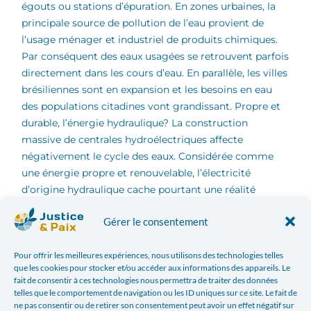
égouts ou stations d’épuration. En zones urbaines, la
principale source de pollution de l’eau provient de
l’usage ménager et industriel de produits chimiques.
Par conséquent des eaux usagées se retrouvent parfois
directement dans les cours d’eau. En parallèle, les villes
brésiliennes sont en expansion et les besoins en eau
des populations citadines vont grandissant.
Propre et
durable, l’énergie hydraulique? La construction
massive de centrales hydroélectriques affecte
négativement le cycle des eaux. Considérée comme
une énergie propre et renouvelable, l’électricité
d’origine hydraulique cache pourtant une réalité
complexe tant du point de vue environnemental que
Gérer le consentement
social. L’énergie hydraulique a une importance
primordiale pour le Brésil. L’État a lourdement investi
dans les centrales hydroélectriques. En 2012, celles-ci
Pour offrir les meilleures expériences, nous utilisons des technologies telles
que les cookies pour stocker et/ou accéder aux informations des appareils. Le
ont permis de produire 72% de l’électricité du pays. Or
fait de consentir à ces technologies nous permettra de traiter des données
l’installation de ces centrales nécessite la construction
telles que le comportement de navigation ou les ID uniques sur ce site. Le fait de
de gigantesques barrages et l’inondation des zones en
ne pas consentir ou de retirer son consentement peut avoir un effet négatif sur