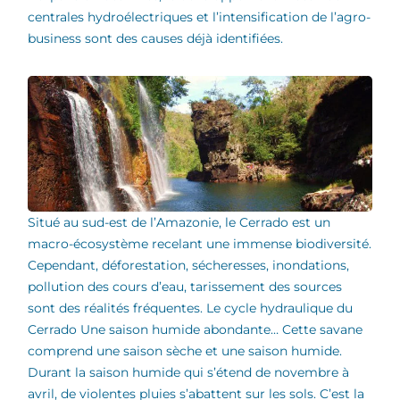
centrales hydroélectriques et l’intensification de l’agro-
business sont des causes déjà identifiées.
Situé au sud-est de l’Amazonie, le Cerrado est un
macro-écosystème recelant une immense biodiversité.
Cependant, déforestation, sécheresses, inondations,
pollution des cours d’eau, tarissement des sources
sont des réalités fréquentes. Le cycle hydraulique du
Cerrado Une saison humide abondante… Cette savane
comprend une saison sèche et une saison humide.
Durant la saison humide qui s’étend de novembre à
avril, de violentes pluies s’abattent sur les sols. C’est la