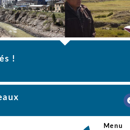
és !
seaux
Menu