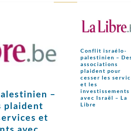
Conflit israélo-
palestinien – De
associations
plaident pour
cesser les servi
et les
investissements
palestinien –
avec Israël – La
 plaident
Libre
services et
nts avec