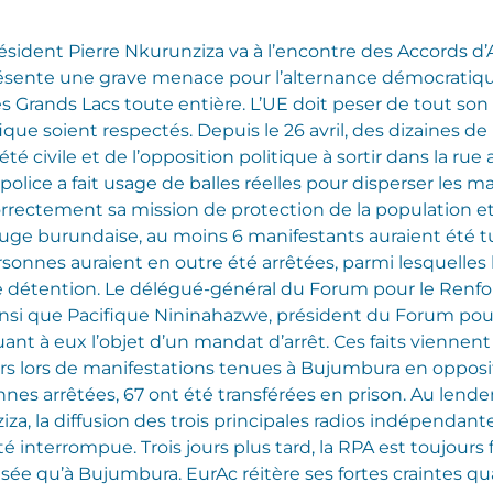
sident Pierre Nkurunziza va à l’encontre des Accords d’
résente une grave menace pour l’alternance démocratiqu
s Grands Lacs toute entière. L’UE doit peser de tout son 
que soient respectés. Depuis le 26 avril, des dizaines de 
été civile et de l’opposition politique à sortir dans la ru
olice a fait usage de balles réelles pour disperser les m
orrectement sa mission de protection de la population et 
ouge burundaise, au moins 6 manifestants auraient été tu
rsonnes auraient en outre été arrêtées, parmi lesquelles
de détention. Le délégué-général du Forum pour le Renfo
insi que Pacifique Nininahazwe, président du Forum pour
 à eux l’objet d’un mandat d’arrêt. Ces faits viennent s
niers lors de manifestations tenues à Bujumbura en oppo
nnes arrêtées, 67 ont été transférées en prison. Au lend
a, la diffusion des trois principales radios indépendant
té interrompue. Trois jours plus tard, la RPA est toujours
sée qu’à Bujumbura. EurAc réitère ses fortes craintes qua