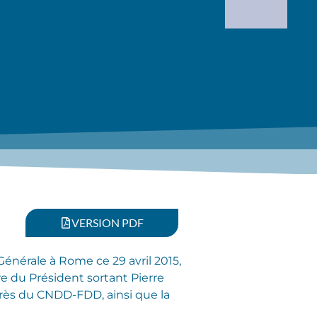
VERSION PDF
énérale à Rome ce 29 avril 2015,
e du Président sortant Pierre
ngrès du CNDD-FDD, ainsi que la