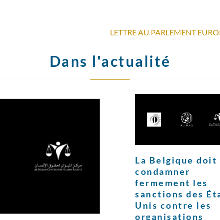
Dans l'actualité
La Belgique doit
condamner
fermement les
sanctions des Ét
Unis contre les
organisations