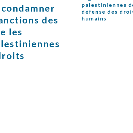
palestiniennes d
t condamner
défense des droi
anctions des
humains
e les
alestiniennes
droits