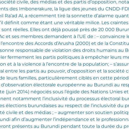
 société civile, des médias et des partis d’opposition,
ments des Imbonerakure, la ligue des jeunes du CNDD-FD
l Ra’ad Al, a récemment tiré la sonnette d’alarme quant
il définit comme étant une véritable milice. Les craintes
 sont réelles. Elles ont déjà poussé près de 20 000 Buru
Ac et ses membres demandent à l’UE de : – convaincre l
 l’encontre des Accords d’Arusha (2000) et de la Constit
sonne responsable de violation des droits humains au Buru
eler fermement les partis politiques à empêcher leurs me
ion et à la violence à l’encontre de la population; – s’assu
ntre les partis au pouvoir, d’opposition et la société civ
 leurs familles, particulièrement ciblés en cette périod
 d’observation électorale européenne au Burundi au resp
 (juin 2014) négociés sous l’égide des Nations Unies et 
nent notamment l’inclusivité du processus électoral bur
des élections burundaises au respect de l’inclusivité du p
té civile et des médias ; – augmenter son soutien politi
rundi afin d’augmenter l’indépendance et le professionn
eront présents au Burundi pendant toute la durée du pro