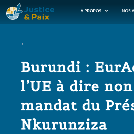
À PROPOS
NOS 
Burundi : EurA
l’UE à dire no
mandat du Pré
Nkurunziza