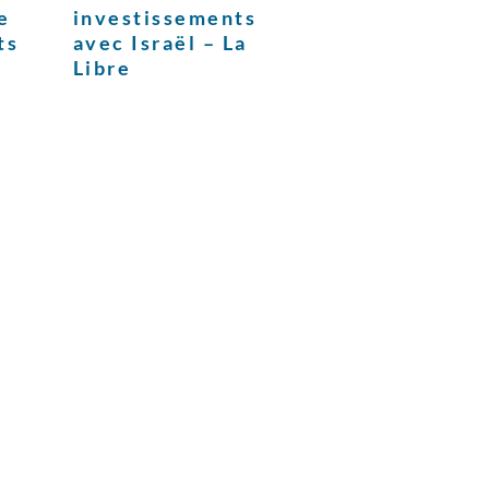
e
investissements
ts
avec Israël – La
Libre