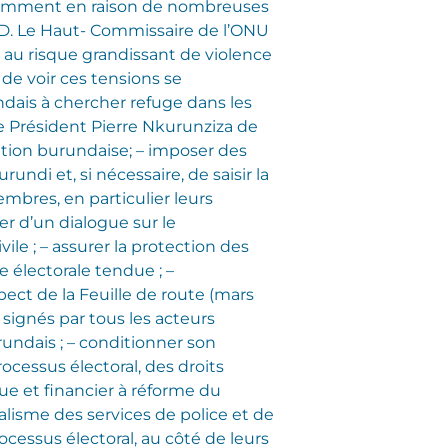
 notamment en raison de nombreuses
D. Le Haut- Commissaire de l’ONU
 au risque grandissant de violence
 de voir ces tensions se
ndais à chercher refuge dans les
e Président Pierre Nkurunziza de
ution burundaise; – imposer des
ndi et, si nécessaire, de saisir la
mbres, en particulier leurs
rer d’un dialogue sur le
ile ; – assurer la protection des
e électorale tendue ; –
ect de la Feuille de route (mars
signés par tous les acteurs
undais ; – conditionner son
rocessus électoral, des droits
que et financier à réforme du
alisme des services de police et de
cessus électoral, au côté de leurs