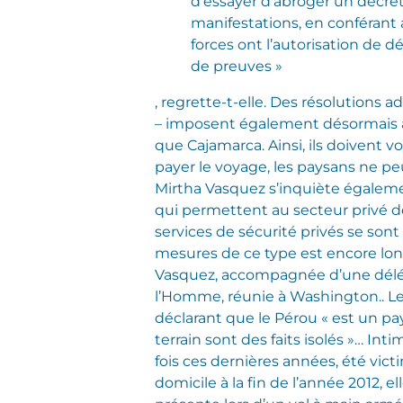
d’essayer d’abroger un décret
manifestations, en conférant
forces ont l’autorisation de d
de preuves »
, regrette-t-elle. Des résolutions a
– imposent également désormais a
que Cajamarca. Ainsi, ils doivent v
payer le voyage, les paysans ne pe
Mirtha Vasquez s’inquiète égalemen
qui permettent au secteur privé de l
services de sécurité privés se son
mesures de ce type est encore lon
Vasquez, accompagnée d’une déléga
l’Homme, réunie à Washington.. Le
déclarant que le Pérou « est un pa
terrain sont des faits isolés »…
Inti
fois ces dernières années, été vict
domicile à la fin de l’année 2012, 