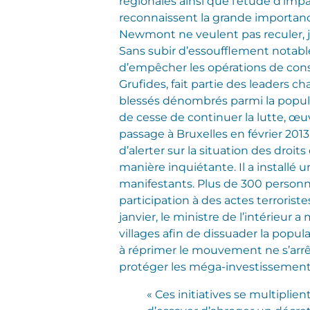
régionales ainsi que l’étude d’im
reconnaissent la grande importanc
Newmont ne veulent pas reculer, j
Sans subir d’essoufflement notable
d’empêcher les opérations de const
Grufides, fait partie des leaders c
blessés dénombrés parmi la populati
de cesse de continuer la lutte, œu
passage à Bruxelles en février 201
d’alerter sur la situation des droi
manière inquiétante. Il a installé
manifestants. Plus de 300 personne
participation à des actes terroriste
janvier, le ministre de l’intérieur
villages afin de dissuader la popula
à réprimer le mouvement ne s’arrêten
protéger les méga-investissement
« Ces initiatives se multipli