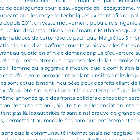
pact socio-environnemental commanditée par le Ministère
e de ces lagunes pour la sauvegarde de l’écosystème. M
ugeant que les moyens techniques existent afin de pal
 depuis 2011, un vaste mouvement populaire s’ingénie à 
ruction des installations de démarrer. Mirtha Vasquez, 
harismatiques de cette révolte pacifique. Malgré les 5 mor
on lors de divers affrontements subis avec les forces de 
vrant au quotidien afin de demander plus d’ouverture au 
3, elle a pu rencontrer des responsables de la Commissi
ts de l’Homme qui s’aggrave à mesure que le conflit s’enl
 un état d’urgence permanent, violant ainsi les droits le
s sont actuellement inculpées pour des faits allant de la
s », s’inquiète-t-elle, soulignant le caractère pacifique ir
 a même annoncé que des fronts policiers d’exception sero
tion de toute action », ajoute-t-elle.
Dénonciation intern
t pas là, les autorités faisant ainsi preuve de grande cré
s, permettant au modèle économique entièrement tourné
ent sans que la communauté internationale ne réagisse !