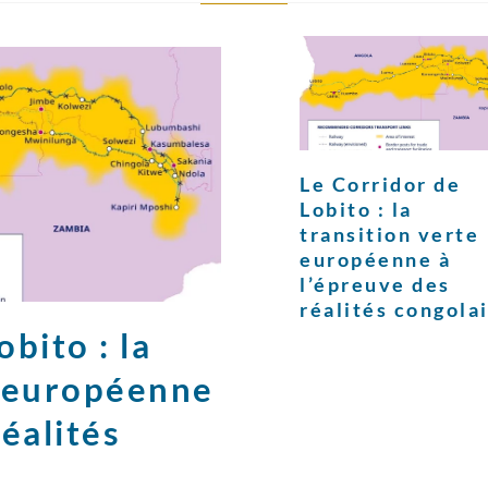
Le Corridor de
Lobito : la
transition verte
européenne à
l’épreuve des
réalités congola
bito : la
e européenne
réalités