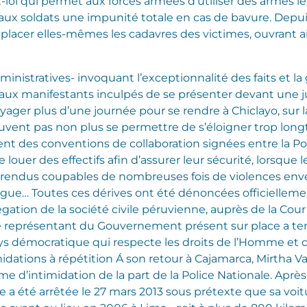
-loi qui permet aux forces armées d’utiliser des armes l
 aux soldats une impunité totale en cas de bavure. Dep
éplacer elles-mêmes les cadavres des victimes, ouvrant ains
dministratives- invoquant l’exceptionnalité des faits et la 
ux manifestants inculpés de se présenter devant une j
oyager plus d’une journée pour se rendre à Chiclayo, sur 
uvent pas non plus se permettre de s’éloigner trop longt
t des conventions de collaboration signées entre la Pol
ouer des effectifs afin d’assurer leur sécurité, lorsque le
t rendus coupables de nombreuses fois de violences envers
gue… Toutes ces dérives ont été dénoncées officiellemen
tion de la société civile péruvienne, auprès de la Cour
 représentant du Gouvernement présent sur place a tenu
ys démocratique qui respecte les droits de l’Homme et q
midations à répétition Á son retour à Cajamarca, Mirth
ime d’intimidation de la part de la Police Nationale. Aprè
elle a été arrêtée le 27 mars 2013 sous prétexte que sa vo