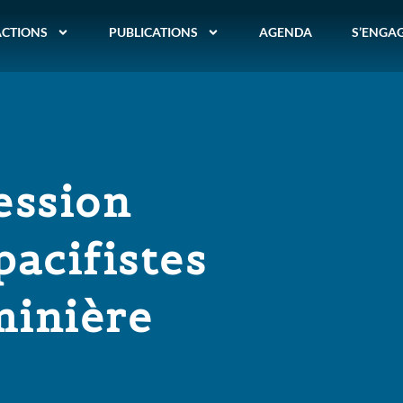
ACTIONS
PUBLICATIONS
AGENDA
S’ENGA
ession
pacifistes
minière