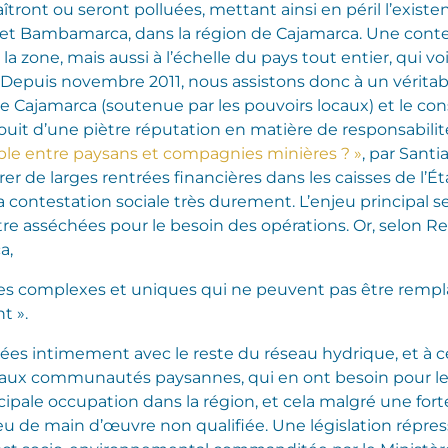
îtront ou seront polluées, mettant ainsi en péril l’exist
et Bambamarca, dans la région de Cajamarca. Une conte
 la zone, mais aussi à l’échelle du pays tout entier, qui v
r. Depuis novembre 2011, nous assistons donc à un véritab
de Cajamarca (soutenue par les pouvoirs locaux) et le co
jouit d’une piètre réputation en matière de responsabili
ible entre paysans et compagnies minières ? »
, par Sant
r de larges rentrées financières dans les caisses de l’État
a contestation sociale très durement. L’enjeu principal se
tre asséchées pour le besoin des opérations. Or, selon R
a,
res complexes et uniques qui ne peuvent pas être remplacé
 ».
ées intimement avec le reste du réseau hydrique, et à ce
e aux communautés paysannes, qui en ont besoin pour leurs
cipale occupation dans la région, et cela malgré une for
eu de main d’œuvre non qualifiée.
Une législation répres