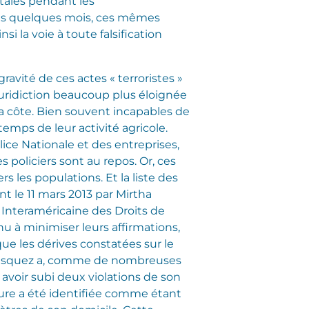
étales pendant les
uis quelques mois, ces mêmes
i la voie à toute falsification
gravité de ces actes « terroristes »
uridiction beaucoup plus éloignée
la côte. Bien souvent incapables de
emps de leur activité agricole.
ice Nationale et des entreprises,
s policiers sont au repos. Or, ces
 les populations. Et la liste des
t le 11 mars 2013 par Mirtha
 Interaméricaine des Droits de
 à minimiser leurs affirmations,
ue les dérives constatées sur le
a Vasquez a, comme de nombreuses
s avoir subi deux violations de son
iture a été identifiée comme étant