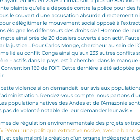
e ayant eu lieu en 2006 à Lima… soit à plus de 800 kilom
ente plainte qu’elle a déposée contre la police pour des fa
us le couvert d’une accusation absurde directement n
 pour délégitimer le mouvement social opposé à l’extract
ons éloigne les défenseurs des droits de l’Homme de leu
te ainsi près de 20 dossiers ouverts à son actif. Faute
 par la justice… Pour Carlos Monge, chercheur au sein de
e lié au conflit Conga ainsi qu’aux 233 autres conflits s
ière – actifs dans le pays, est à chercher dans le manqu
onvention 169 de l’OIT. Cette dernière a été adoptée pa
r.
cette violence si on demandait leur avis aux populations !
 l’administration. Rendez-vous compte, nous partons d’un
Les populations natives des Andes et de l’Amazonie so
ors pas de volonté notable de leur demander leur avis »
ermes de régulation environnementale des projets extract
e [« Pérou : une politique extractive nocive, avec le blan
.]] , et cela malgré la création d’un organe indépendant 