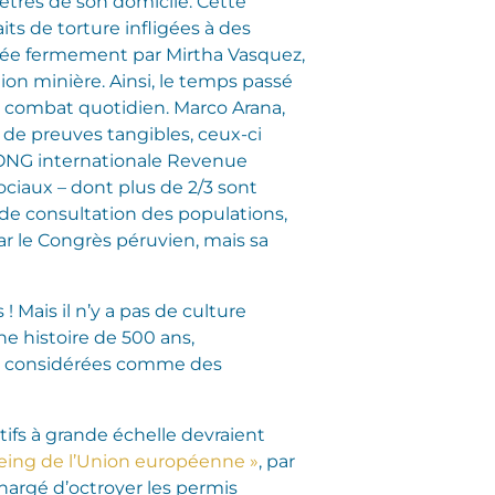
ètres de son domicile. Cette
its de torture infligées à des
iée fermement par Mirtha Vasquez,
ion minière. Ainsi, le temps passé
r combat quotidien. Marco Arana,
 de preuves tangibles, ceux-ci
 l’ONG internationale Revenue
ociaux – dont plus de 2/3 sont
e de consultation des populations,
r le Congrès péruvien, mais sa
 Mais il n’y a pas de culture
e histoire de 500 ans,
nt considérées comme des
ifs à grande échelle devraient
c-seing de l’Union européenne »
, par
chargé d’octroyer les permis