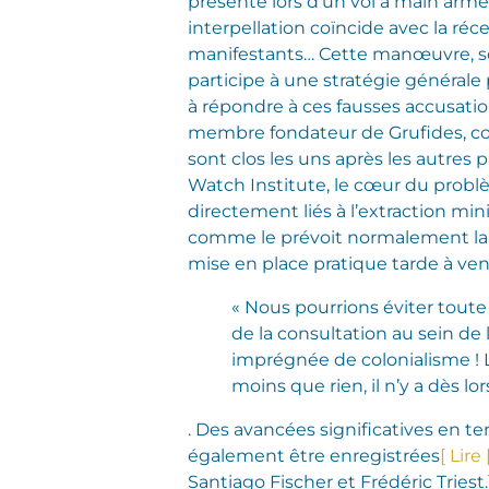
présente lors d’un vol à main armé
interpellation coïncide avec la réc
manifestants… Cette manœuvre, so
participe à une stratégie générale
à répondre à ces fausses accusati
membre fondateur de Grufides, comp
sont clos les uns après les autres
Watch Institute, le cœur du problèm
directement liés à l’extraction min
comme le prévoit normalement la C
mise en place pratique tarde à veni
« Nous pourrions éviter toute 
de la consultation au sein de
imprégnée de colonialisme ! 
moins que rien, il n’y a dès l
. Des avancées significatives en t
également être enregistrées
[ Lir
Santiago Fischer et Frédéric Triest