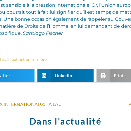
 sensible à la pression internationale. Or, l’Union europ
ou pourrait tout à fait lui signifier qu’il est temps de m
ives. Une bonne occasion également de rappeler au Gou
ière de Droits de l’Homme, en lui demandant de déroger
 pacifique.
Santiago Fischer
es à l’extraction minière
itter
LinkedIn
Print
MIEUX COMPRENDRE LES ENJEUX INTERNATIONAUX… À LA PORTÉE DE TOUS LES CITOYENS !
P
Dans l'actualité