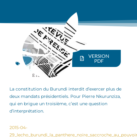
Afrique
VERSION
centrale
,
PDF
Burundi
,
Démocratie
,
Élections
La constitution du Burundi interdit d’exercer plus de
deux mandats présidentiels. Pour Pierre Nkurunziza,
qui en brigue un troisième, c’est une question
d’interprétation.
2015-04-
29_lecho_burundi_la_panthere_noire_saccroche_au_pouvoir