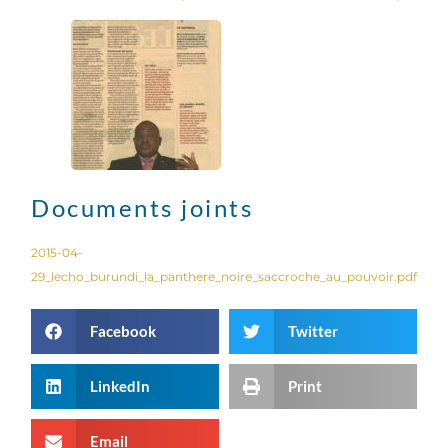
Documents joints
2015-04-
29_lecho_burundi_la_panthere_noire_saccroche_au_pouvoir.pdf
Facebook
Twitter
LinkedIn
Print
Email