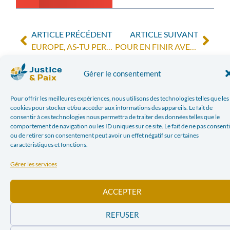
ARTICLE PRÉCÉDENT
ARTICLE SUIVANT
EUROPE, AS-TU PERDU L’ESPRIT?
POUR EN FINIR AVEC LES MINERAIS DE CONFLIT
Dans l'actualité
Gérer le consentement
Pour offrir les meilleures expériences, nous utilisons des technologies telles que les
cookies pour stocker et/ou accéder aux informations des appareils. Le fait de
consentir à ces technologies nous permettra de traiter des données telles que le
comportement de navigation ou les ID uniques sur ce site. Le fait de ne pas consenti
ou de retirer son consentement peut avoir un effet négatif sur certaines
caractéristiques et fonctions.
Gérer les services
Conflit israélo-
Conflit israélo-
palestinien – Des
palestinien –
ACCEPTER
associations
Des
plaident pour
associations
cesser les
REFUSER
services et les
plaident pour