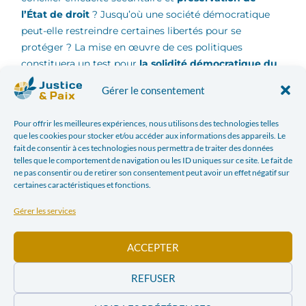
l’État de droit
? Jusqu’où une société démocratique
peut-elle restreindre certaines libertés pour se
protéger ? La mise en œuvre de ces politiques
constituera un test pour
la solidité démocratique du
Costa Rica
.
Gérer le consentement
Les trajectoires
Pour offrir les meilleures expériences, nous utilisons des technologies telles
que les cookies pour stocker et/ou accéder aux informations des appareils. Le
salvadorienne et hondurienne
fait de consentir à ces technologies nous permettra de traiter des données
telles que le comportement de navigation ou les ID uniques sur ce site. Le fait de
face au tournant sécuritaire
ne pas consentir ou de retirer son consentement peut avoir un effet négatif sur
certaines caractéristiques et fonctions.
Le Salvador demeure aujourd’hui
le laboratoire le plus
Gérer les services
emblématique du tournant sécuritaire régional
.
Sous la présidence de Nayib Bukele, l’état d’exception
instauré en 2022, puis prolongé presque sans
ACCEPTER
interruption, a entraîné une chute spectaculaire des
REFUSER
homicides. Selon les chiffres officiels, le taux serait
passé d’environ 38 pour 100 000 habitants en 2019 à