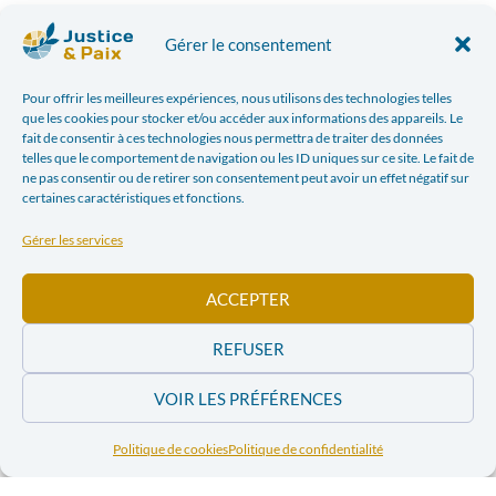
Les murs comme support
Gérer le consentement
d’expression
Pour offrir les meilleures expériences, nous utilisons des technologies telles
Né dans la rue, le street art s’est développé en marge
que les cookies pour stocker et/ou accéder aux informations des appareils. Le
des institutions culturelles, au contact direct des
fait de consentir à ces technologies nous permettra de traiter des données
telles que le comportement de navigation ou les ID uniques sur ce site. Le fait de
réalités sociales et politiques. Longtemps perçu
ne pas consentir ou de retirer son consentement peut avoir un effet négatif sur
comme illégal, il s’est progressivement imposé
certaines caractéristiques et fonctions.
comme une forme d’expression artistique à part
Gérer les services
entière.
ACCEPTER
Sans remonter aux formes les plus anciennes
d’inscriptions murales, le street art est ici abordé dans
REFUSER
sa dimension contemporaine et sociale. Ses
premières
formes structurées apparaissent à la fin des années
VOIR LES PRÉFÉRENCES
1960 aux États-Unis, notamment à New York et en
Philadelphie, avec le mouvement du
graffiti
Politique de cookies
Politique de confidentialité
writing
, qui consistait à apposer sa signature dans
l’espace public comme acte de marquage