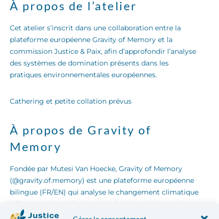
À propos de l’atelier
Cet atelier s’inscrit dans une collaboration entre la
plateforme européenne Gravity of Memory et la
commission Justice & Paix, afin d’approfondir l’analyse
des systèmes de domination présents dans les
pratiques environnementales européennes.
Cathering et petite collation prévus
À propos de Gravity of
Memory
Fondée par Mutesi Van Hoecke, Gravity of Memory
(@gravity.of.memory) est une plateforme européenne
bilingue (FR/EN) qui analyse le changement climatique
à l’intersection de la décolonialité, la mémoire et le
cadre panafricain. Par une lecture intellectuelle et
Gérer le consentement