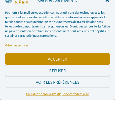
sensorielle, elle explore le monde à travers l’histoire, la
justice et les processus de réparation.
Pour offrir les meilleures expériences, nous utilisons des technologies telles
que les cookies pour stocker et/ou accéder aux informations des appareils. Le
fait de consentir à ces technologies nous permettra de traiter des données
E-mail: Gravityofmemory@outlook.com
telles que le comportement de navigation ou les ID uniques sur ce site. Le fait de
IG: Gravity.of.memory
ne pas consentir ou de retirer son consentement peut avoir un effet négatif sur
certaines caractéristiques et fonctions.
FB & Linkedin: Gravity of Memory
Infos pratiques
Gérer les services
Quand ? Jeudi 16 juillet 2026 de 18 h à 21 h
ACCEPTER
Où ? Dans nos locaux,
Chaussée Saint-Pierre 208,
1040 Etterbeek
REFUSER
Prix : Gratuit ! Réserve ta place via le bouton ci-
VOIR LES PRÉFÉRENCES
dessous
Politique de cookies
Politique de confidentialité
RÉSERVER MA PLACE