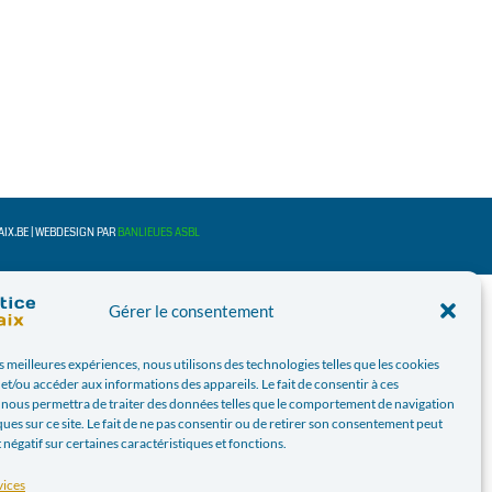
PAIX.BE | WEBDESIGN PAR
BANLIEUES ASBL
Gérer le consentement
es meilleures expériences, nous utilisons des technologies telles que les cookies
et/ou accéder aux informations des appareils. Le fait de consentir à ces
 nous permettra de traiter des données telles que le comportement de navigation
ques sur ce site. Le fait de ne pas consentir ou de retirer son consentement peut
t négatif sur certaines caractéristiques et fonctions.
vices