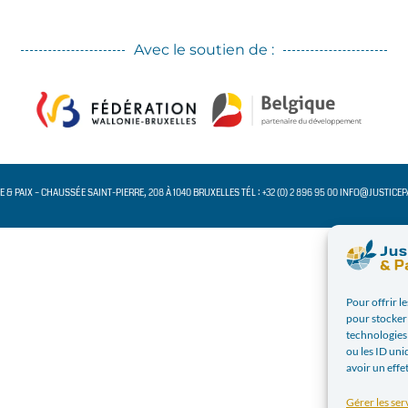
Avec le soutien de :
CE & PAIX – CHAUSSÉE SAINT-PIERRE, 208 À 1040 BRUXELLES TÉL : +32 (0) 2 896 95 00 INFO@JUSTICE
Pour offrir l
pour stocker 
technologies
ou les ID uni
avoir un effe
Gérer les ser