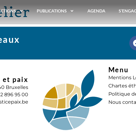
elier
ACTIONS
PUBLICATIONS
AGENDA
S’ENGA
seaux
Menu
Mentions L
 et paix
Chartes éth
40 Bruxelles
Politique d
) 2 896 95 00
sticepaix.be
Nous conta