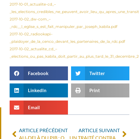
2017-10-01_actualite-cd_–
_les_elections_credibles_ne_peuvent_avoir_lieu_qu_apres_une_transit
2017-10-02_dw-com_–
_rdc__l_eglise_s_est_fait_manipuler_par_joseph_kabila.pdf
2017-10-02_radiookapi–
_plaidoyer_de_la_cenco_devant_les_partenaires_de_la_rdc.pdf
2017-10-02_actualite_cd_–
_elections_ou_pas_kabila_doit_partir_au_plus_tard_le_31_decembre_2
Facebook
Twitter
LinkedIn
Print
Email
ARTICLE PRÉCÉDENT
ARTICLE SUIVANT
AU-DELÀ DU PIB : QUELS INDICATEURS POUR QUEL PROJET DE SOCIÉTÉ ? (FORFOR)
UN TRAITÉ CONTRAIGNANT POUR LES ENTREPRISES ?