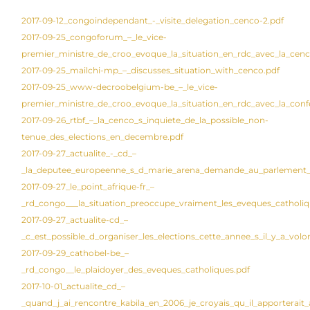
2017-09-12_congoindependant_-_visite_delegation_cenco-2.pdf
2017-09-25_congoforum_–_le_vice-
premier_ministre_de_croo_evoque_la_situation_en_rdc_avec_la_cenc
2017-09-25_mailchi-mp_–_discusses_situation_with_cenco.pdf
2017-09-25_www-decroobelgium-be_–_le_vice-
premier_ministre_de_croo_evoque_la_situation_en_rdc_avec_la_con
2017-09-26_rtbf_–_la_cenco_s_inquiete_de_la_possible_non-
tenue_des_elections_en_decembre.pdf
2017-09-27_actualite_-_cd_–
_la_deputee_europeenne_s_d_marie_arena_demande_au_parlement_eu
2017-09-27_le_point_afrique-fr_–
_rd_congo___la_situation_preoccupe_vraiment_les_eveques_catholiq
2017-09-27_actualite-cd_–
_c_est_possible_d_organiser_les_elections_cette_annee_s_il_y_a_volo
2017-09-29_cathobel-be_–
_rd_congo__le_plaidoyer_des_eveques_catholiques.pdf
2017-10-01_actualite_cd_–
_quand_j_ai_rencontre_kabila_en_2006_je_croyais_qu_il_apporterait_