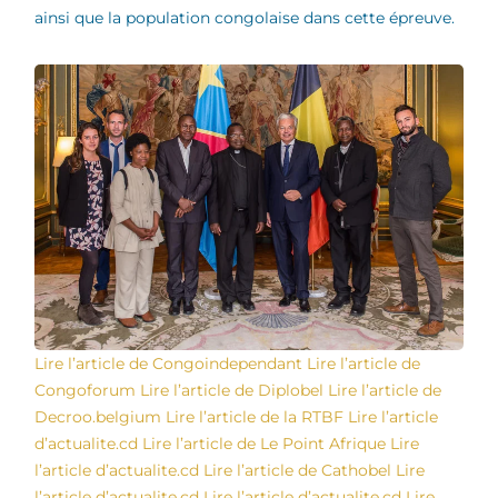
ainsi que la population congolaise dans cette épreuve.
Lire l’article de Congoindependant
Lire l’article de
Congoforum
Lire l’article de Diplobel
Lire l’article de
Decroo.belgium
Lire l’article de la RTBF
Lire l’article
d’actualite.cd
Lire l’article de Le Point Afrique
Lire
l’article d’actualite.cd
Lire l’article de Cathobel
Lire
l’article d’actualite.cd
Lire l’article d’actualite.cd
Lire