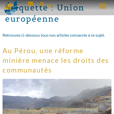
Étiquette :
Union
EN
européenne
Retrouvez ci-dessous tous nos articles consacrés à ce sujet.
Au Pérou, une réforme
minière menace les droits des
communautés