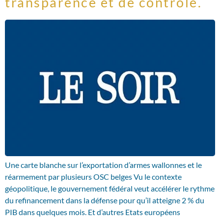
transparence et de contrôle.
Une carte blanche sur l’exportation d’armes wallonnes et le
réarmement par plusieurs OSC belges Vu le contexte
géopolitique, le gouvernement fédéral veut accélérer le rythme
du refinancement dans la défense pour qu’il atteigne 2 % du
PIB dans quelques mois. Et d’autres Etats européens