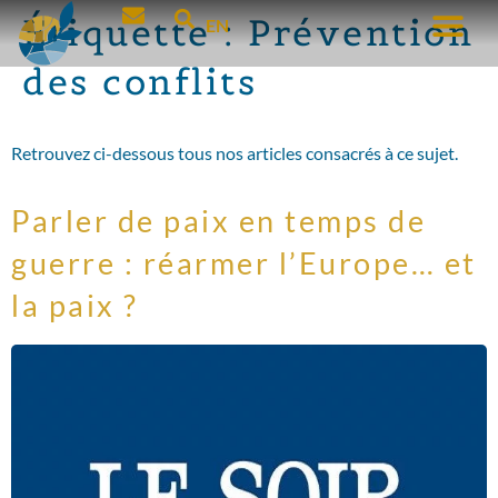
Étiquette :
Prévention
EN
des conflits
Retrouvez ci-dessous tous nos articles consacrés à ce sujet.
Parler de paix en temps de
guerre : réarmer l’Europe… et
la paix ?