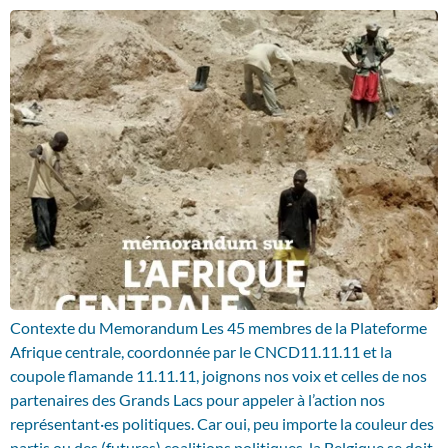
Contexte du Memorandum Les 45 membres de la Plateforme
Afrique centrale, coordonnée par le CNCD11.11.11 et la
coupole flamande 11.11.11, joignons nos voix et celles de nos
partenaires des Grands Lacs pour appeler à l’action nos
représentant·es politiques. Car oui, peu importe la couleur des
partis ou des (futures) coalitions politiques, la Belgique se doit