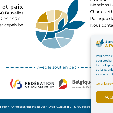
Mentions L
 et paix
Chartes éth
40 Bruxelles
Politique d
) 2 896 95 00
sticepaix.be
Nous conta
Pour offrir l
pour stocker 
technologies
Avec le soutien de :
ou les ID uni
avoir un effe
Gérer les ser
ACC
CE & PAIX – CHAUSSÉE SAINT-PIERRE, 208 À 1040 BRUXELLES TÉL : +32 (0) 2 896 95 00 INFO@JUSTICE