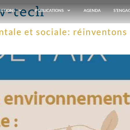
w-tech
ACTIONS
PUBLICATIONS
AGENDA
S’ENGA
ale et sociale: réinventons 