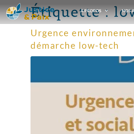
Étiquette :
lo
À PROPOS
NOS 
Urgence environnement
démarche low-tech