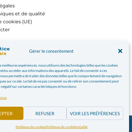
égales
iques et de qualité
e cookies (UE)
cter
Gérer le consentement
es meilleures expériences, nous utilisons des technologies telles que les cookies
et/ou accéder aux informations des appareils. Le fait de consentir à ces
 nous permettra de traiter des données telles que le comportement de navigation
ques sur ce site. Le fait de ne pas consentir ou de retirer son consentement peut
t négatif sur certaines caractéristiques et fonctions.
vices
EPTER
REFUSER
VOIR LES PRÉFÉRENCES
PAIX.BE | WEBDESIGN PAR
BANLIEUES ASBL
Politique de cookies
Politique de confidentialité