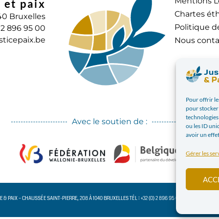
Mentions L
 et paix
Chartes éth
40 Bruxelles
Politique d
) 2 896 95 00
sticepaix.be
Nous conta
Pour offrir l
pour stocker 
technologies
Avec le soutien de :
ou les ID uni
avoir un effe
Gérer les ser
ACC
CE & PAIX – CHAUSSÉE SAINT-PIERRE, 208 À 1040 BRUXELLES TÉL : +32 (0) 2 896 95 00 INFO@JUSTICE