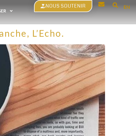
NOUS SOUTENIR
EN
GER
anche, L’Echo.