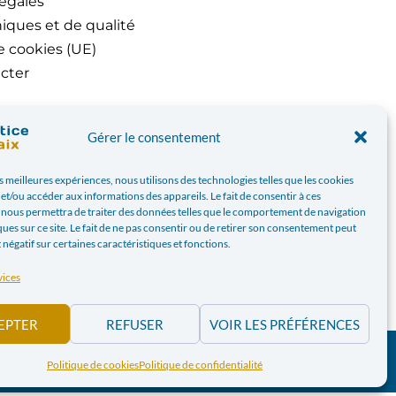
égales
iques et de qualité
e cookies (UE)
cter
Gérer le consentement
es meilleures expériences, nous utilisons des technologies telles que les cookies
et/ou accéder aux informations des appareils. Le fait de consentir à ces
 nous permettra de traiter des données telles que le comportement de navigation
ques sur ce site. Le fait de ne pas consentir ou de retirer son consentement peut
t négatif sur certaines caractéristiques et fonctions.
vices
EPTER
REFUSER
VOIR LES PRÉFÉRENCES
PAIX.BE | WEBDESIGN PAR
BANLIEUES ASBL
Politique de cookies
Politique de confidentialité