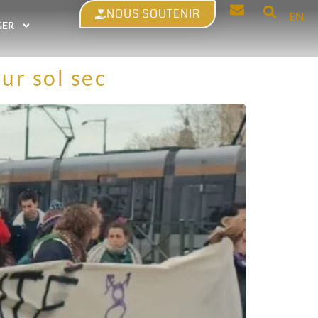
NOUS SOUTENIR
EN
GER
ur sol sec