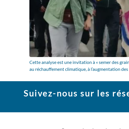
Cette analyse est une invitation à « semer des grain
au réchauffement climatique, à l’augmentation des in
Suivez-nous sur les ré