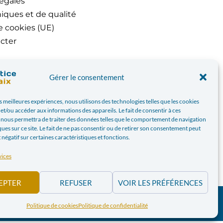
égales
iques et de qualité
e cookies (UE)
cter
Gérer le consentement
es meilleures expériences, nous utilisons des technologies telles que les cookies
et/ou accéder aux informations des appareils. Le fait de consentir à ces
 nous permettra de traiter des données telles que le comportement de navigation
ques sur ce site. Le fait de ne pas consentir ou de retirer son consentement peut
t négatif sur certaines caractéristiques et fonctions.
vices
EPTER
REFUSER
VOIR LES PRÉFÉRENCES
PAIX.BE | WEBDESIGN PAR
BANLIEUES ASBL
Politique de cookies
Politique de confidentialité