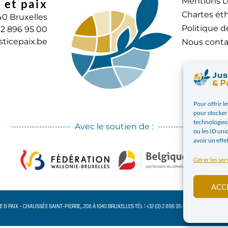
Mentions L
 et paix
Chartes éth
40 Bruxelles
Politique d
) 2 896 95 00
sticepaix.be
Nous conta
Pour offrir l
pour stocker 
technologies
Avec le soutien de :
ou les ID uni
avoir un effe
Gérer les ser
ACC
CE & PAIX – CHAUSSÉE SAINT-PIERRE, 208 À 1040 BRUXELLES TÉL : +32 (0) 2 896 95 00 INFO@JUSTICE