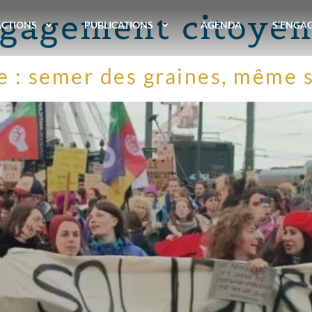
gagement citoyen
ACTIONS
PUBLICATIONS
AGENDA
S’ENGA
e : semer des graines, même s