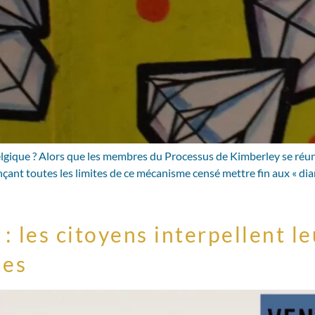
Belgique ? Alors que les membres du Processus de Kimberley se réu
çant toutes les limites de ce mécanisme censé mettre fin aux « diam
: les citoyens interpellent le
ues