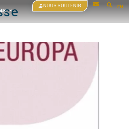
NOUS SOUTENIR
sse
EN
GER