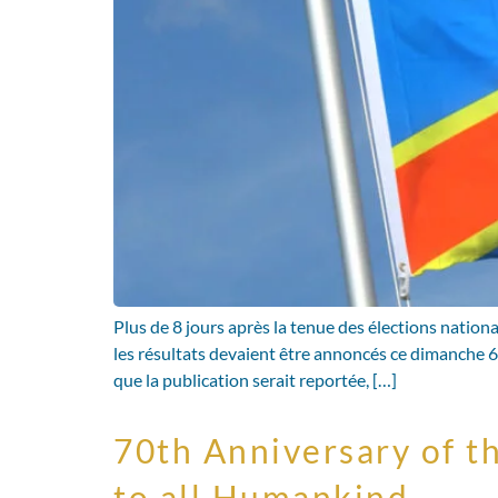
Plus de 8 jours après la tenue des élections nation
les résultats devaient être annoncés ce dimanche 6
que la publication serait reportée, […]
70th Anniversary of t
to all Humankind