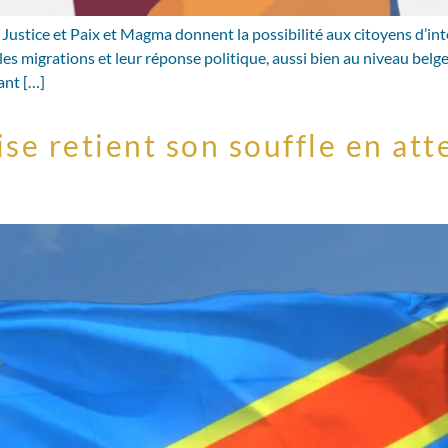
 Justice et Paix et Magma donnent la possibilité aux citoyens d’inte
, les migrations et leur réponse politique, aussi bien au niveau b
ant […]
se retient son souffle en att