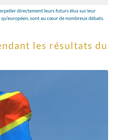
rpeller directement leurs futurs élus sur leur
elge qu’européen, sont au cœur de nombreux débats.
endant les résultats du