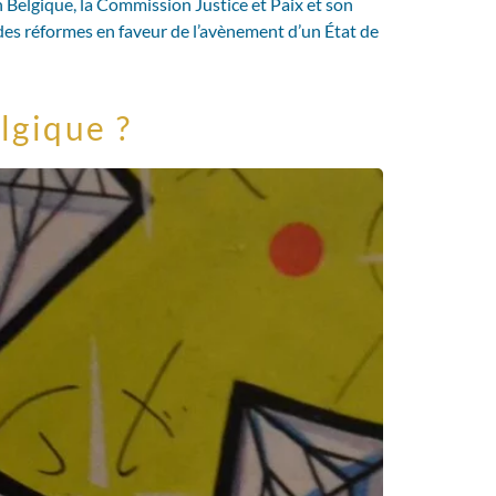
n Belgique, la Commission Justice et Paix et son
 des réformes en faveur de l’avènement d’un État de
lgique ?