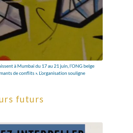
nissent à Mumbai du 17 au 21 juin, l’ONG belge
ants de conflits ». L’organisation souligne
urs futurs