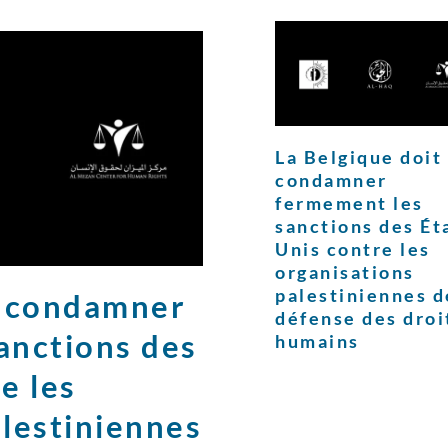
La Belgique doit
condamner
fermement les
sanctions des Ét
Unis contre les
organisations
palestiniennes d
t condamner
défense des droi
anctions des
humains
e les
alestiniennes