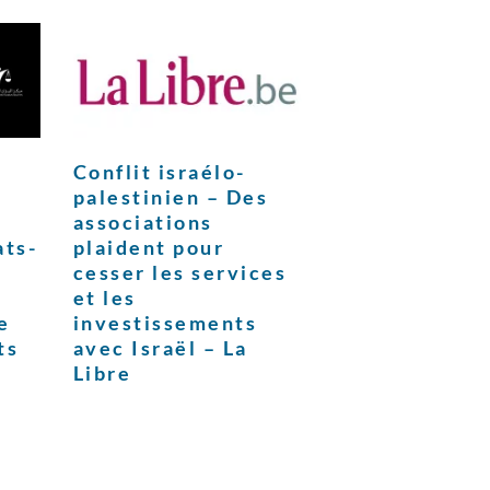
Conflit israélo-
palestinien – Des
associations
ats-
plaident pour
cesser les services
et les
e
investissements
ts
avec Israël – La
Libre