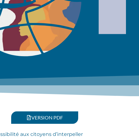
VERSION PDF
ibilité aux citoyens d’interpeller