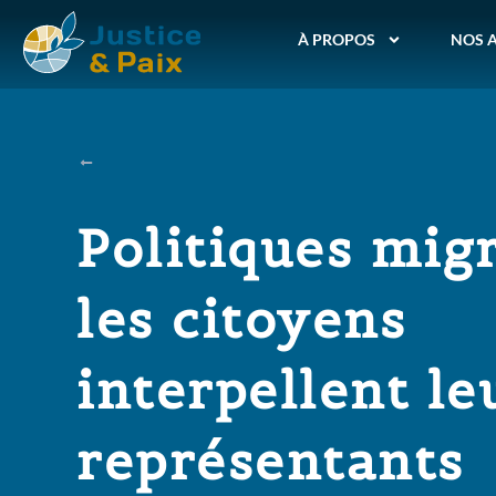
À PROPOS
NOS 
Politiques migr
les citoyens
interpellent le
représentants