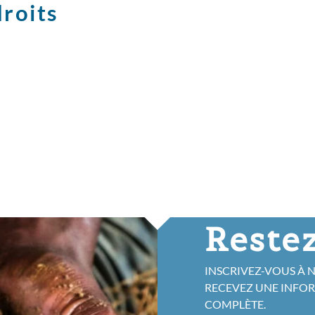
droits
Restez
INSCRIVEZ-VOUS À 
RECEVEZ UNE INFO
COMPLÈTE.