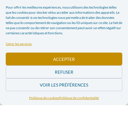
Pour offrir les meilleures expériences, nous utilisons des technologies telles
que les cookies pour stocker et/ou accéder aux informations des appareils. Le
fait de consentir à ces technologies nous permettra de traiter des données
Depuis de nombreuses années, Justice & Paix travaille
telles que le comportement de navigation ou les ID uniques sur ce site. Le fait de
avec ses partenaires péruviens ainsi qu’avec des
ne pas consentir ou de retirer son consentement peut avoir un effet négatif sur
organisations belges et européennes sur des enjeux de
certaines caractéristiques et fonctions.
droits, de démocratie et d’environnement.
Gérer les services
En novembre, Justice & Paix mènera un projet avec ses
ACCEPTER
partenaires péruviens sur la question de l’extractivisme
au Pérou. Dans ce cadre, vos réflexions et
REFUSER
contributions au sein du groupe seraient
particulièrement précieuses. Une première rencontre
VOIR LES PRÉFÉRENCES
sera organisée courant octobre.
Politique de cookies
Politique de confidentialité
Intéressé·e ? Écrivez à clara.gobbe@justicepaix.be
📨