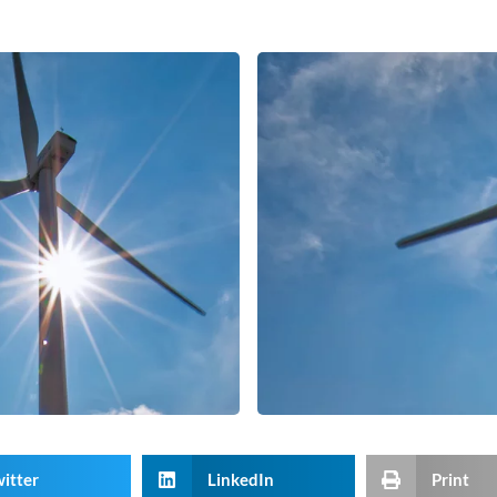
itter
LinkedIn
Print