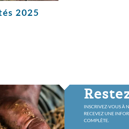
ités 2025
Restez
INSCRIVEZ-VOUS À 
RECEVEZ UNE INFO
COMPLÈTE.