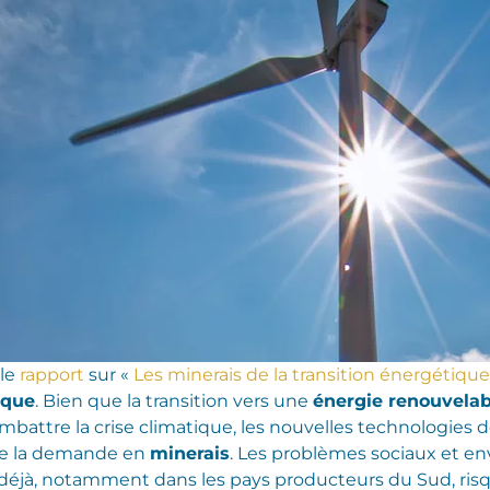
 le
rapport
sur «
Les minerais de la transition énergétique
ique
. Bien que la transition vers une
énergie renouvelab
battre la crise climatique, les nouvelles technologies de
de la demande en
minerais
. Les problèmes sociaux et e
nt déjà, notamment dans les pays producteurs du Sud, ris