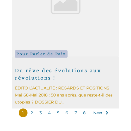
Pour Parler de Paix
Du rêve des évolutions aux
révolutions !
ÉDITO L’ACTUALITÉ : REGARDS ET POSITIONS
Mai 68-Mai 2018 : 50 ans après, que reste-t-il des
utopies ? DOSSIER DU...
1
2
3
4
5
6
7
8
Next