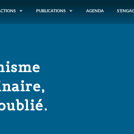
ACTIONS
PUBLICATIONS
AGENDA
S’ENGA
amisme
naire,
oublié.