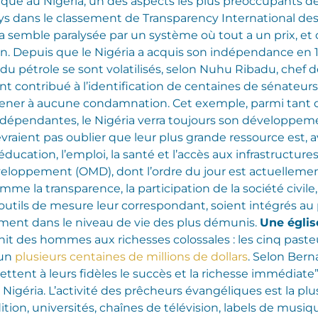
 au Nigéria, un des aspects les plus préoccupants de la
pays dans le classement de Transparency International des
ia semble paralysée par un système où tout a un prix, et
ion. Depuis que le Nigéria a acquis son indépendance en 1
 du pétrole se sont volatilisés, selon Nuhu Ribadu, chef de
 contribué à l’identification de centaines de sénateurs,
ener à aucune condamnation. Cet exemple, parmi tant d’au
indépendantes, le Nigéria verra toujours son développeme
evraient pas oublier que leur plus grande ressource est, av
éducation, l’emploi, la santé et l’accès aux infrastructures
loppement (OMD), dont l’ordre du jour est actuellement en
e la transparence, la participation de la société civile, 
 outils de mesure leur correspondant, soient intégrés 
ment dans le niveau de vie des plus démunis.
Une églis
nit des hommes aux richesses colossales : les cinq pasteu
cun
plusieurs centaines de millions de dollars
. Selon Berna
 à leurs fidèles le succès et la richesse immédiate”. Sel
Nigéria. L’activité des prêcheurs évangéliques est la plu
ition, universités, chaînes de télévision, labels de musiqu