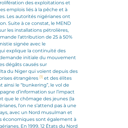
rolifération des exploitations et
s emplois liés à la pêche et à
les. Les autorités nigérianes ont
ion. Suite à ce constat, le MEND
 les installations pétrolières,
emande l’attribution de 25 à 50%
nistie signée avec le
i explique la continuité des
 la demande initiale du mouvement
des dégâts causés sur
lta du Niger qui voient depuis des
[1]
eprises étrangères
et des élites
ainsi le “bunkering”, le vol de
ampagne d’information sur l’impact
nt que le chômage des jeunes (la
érianes, l’on ne s’attend pas à une
ce pays, avec un Nord musulman et
ités économiques sont également à
gérianes. En 1999, 12 États du Nord