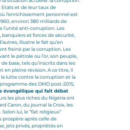
 situation actuelle: la corruption.
 Etats et de leur taux de
 où l’enrichissement personnel est
960, environ 380 milliards de
 l’unité anti-corruption. Les
 banquiers et forces de sécurité,
tres, illustre le fait qu’en
nt freiné par la corruption. Les
ant le pétrole ou l’or, son peuple,
 de base, tels qu’inscrits dans les
 pleine révision. A ce titre, il
la lutte contre la corruption et la
au programme des OMD post-2015,
e évangélique qui fait débat
rs les plus riches du Nigéria ont
rd Caron, du journal la Croix, les
on lui, le “fait religieux”
s prospère après celle de
e, jets privés, propriétés en