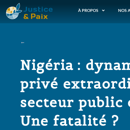
À PROPOS
NOS 
Nigéria : dyn
privé extraordi
secteur public 
Une fatalité ?