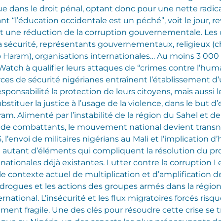
ue dans le droit pénal, optant donc pour une nette radic
t “l’éducation occidentale est un péché”, voit le jour, 
 et une réduction de la corruption gouvernementale. Les c
la sécurité, représentants gouvernementaux, religieux 
aram), organisations internationales… Au moins 3 000 
ch à qualifier leurs attaques de “crimes contre l’humani
rces de sécurité nigérianes entraînent l’établissement d’u
ponsabilité la protection de leurs citoyens, mais aussi 
bstituer la justice à l’usage de la violence, dans le but d
ram. Alimenté par l’instabilité de la région du Sahel et d
t de combattants, le mouvement national devient transn
, l’envoi de militaires nigérians au Mali et l’implication
utant d’éléments qui compliquent la résolution du p
 nationales déjà existantes.
Lutter contre la corruption 
e contexte actuel de multiplication et d’amplification 
 drogues et les actions des groupes armés dans la région,
ernational. L’insécurité et les flux migratoires forcés r
ment fragile. Une des clés pour résoudre cette crise se 