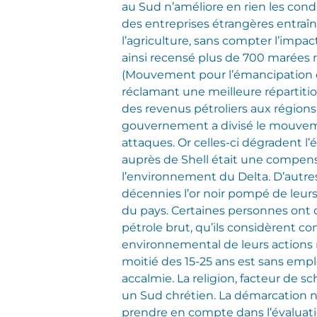
au Sud n’améliore en rien les condit
des entreprises étrangères entraîn
l’agriculture, sans compter l’impact
ainsi recensé plus de 700 marées n
(Mouvement pour l’émancipation du 
réclamant une meilleure répartitio
des revenus pétroliers aux régions
gouvernement a divisé le mouvemen
attaques. Or celles-ci dégradent l
auprès de Shell était une compensa
l’environnement du Delta. D’autres
décennies l’or noir pompé de leurs 
du pays. Certaines personnes ont d
pétrole brut, qu’ils considèrent co
environnemental de leurs actions 
moitié des 15-25 ans est sans emplo
accalmie.
La religion, facteur de s
un Sud chrétien. La démarcation n
prendre en compte dans l’évaluatio