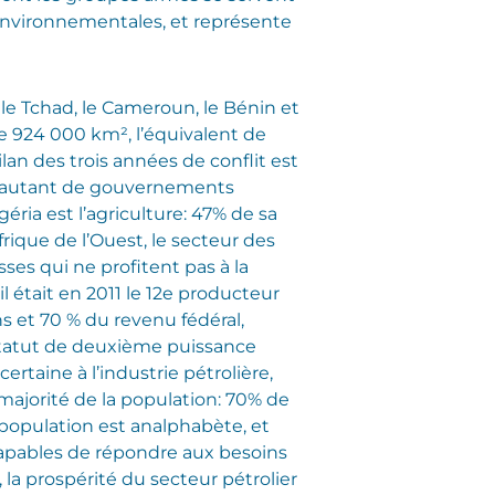
 environnementales, et représente
s le Tchad, le Cameroun, le Bénin et
 de 924 000 km², l’équivalent de
lan des trois années de conflit est
oir autant de gouvernements
éria est l’agriculture: 47% de sa
rique de l’Ouest, le secteur des
sses qui ne profitent pas à la
l était en 2011 le 12e producteur
s et 70 % du revenu fédéral,
 statut de deuxième puissance
rtaine à l’industrie pétrolière,
 majorité de la population: 70% de
la population est analphabète, et
capables de répondre aux besoins
a prospérité du secteur pétrolier