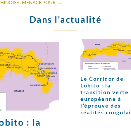
LA CRISE ENVIRONNEMENTALE CHINOISE : MENACE POUR LA STABILITÉ DU RÉGIME ?
Dans l'actualité
Le Corridor de
Lobito : la
transition verte
européenne à
l’épreuve des
réalités congola
bito : la