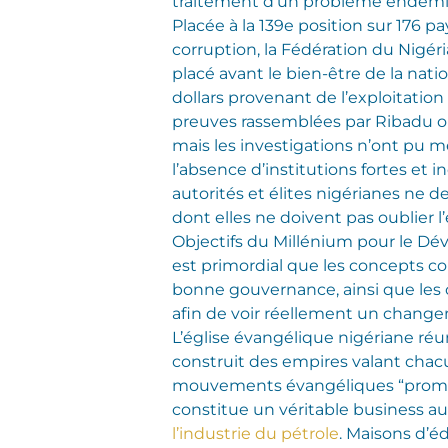
traitement d’un problème endémique
Placée à la 139e position sur 176 
corruption, la Fédération du Nigér
placé avant le bien-être de la nat
dollars provenant de l’exploitation
preuves rassemblées par Ribadu ont
mais les investigations n’ont pu m
l’absence d’institutions fortes et 
autorités et élites nigérianes ne d
dont elles ne doivent pas oublier l’
Objectifs du Millénium pour le Déve
est primordial que les concepts comm
bonne gouvernance, ainsi que les
afin de voir réellement un change
L’église évangélique nigériane réu
construit des empires valant cha
mouvements évangéliques “promettent
constitue un véritable business au 
l’industrie du pétrole
. Maisons d’éd