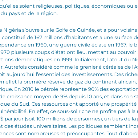
qu’elles soient religieuses, politiques, économiques ou
du pays et de la région.
 le Nigéria s’ouvre sur le Golfe de Guinée, et a pour voisin
est constitué de 167 millions d’habitants et a une surface
pendance en 1960, une guerre civile éclate en 1967; le bi
de 1970 plusieurs coups d’état ont lieu, mettant au pouv
ctions démocratiques en 1999. Initialement, l’atout du Nig
r. Autrefois considéré comme le grenier à céréales de l’Af
it aujourd’hui l’essentiel des investissements.
Des riche
 effet la première réserve de gaz du continent africain; i
frique. En 2010 le pétrole représente 90% des exportation
ux de croissance moyen de 9% depuis 10 ans, et dans son
ique du Sud. Ces ressources ont apporté une prospérité ce
rabilité. En effet, ce sous-sol riche ne profite pas à la
 $ par jour (soit 100 millions de personnes), un tiers de 
des études universitaires. Les politiques semblent in
ences sont nombreuses et préoccupantes. Tout d’abord, l