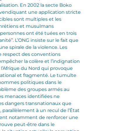
alisation. En 2002 la secte Boko
revendiquant une application stricte
ibles sont multiples et les
(chrétiens et musulmans
personnes ont été tuées en trois
té”. L’ONG insiste sur le fait que
ne spirale de la violence. Les
le respect des conventions
’empêcher la colère et l’indignation
e l’Afrique du Nord qui provoque
ational et fragmenté. Le tumulte
 d’hommes politiques dans le
roblème des groupes armés au
Les menaces identifiées ne
des dangers transnationaux que
 parallèlement à un recul de l’État
isquent notamment de renforcer une
trouve peut-être dans le