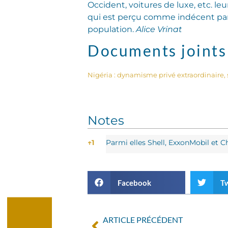
Occident, voitures de luxe, etc. le
qui est perçu comme indécent par
population.
Alice Vrinat
Documents joints
Nigéria : dynamisme privé extraordinaire, s
Notes
Notes
↑
1
Parmi elles Shell, ExxonMobil et 
Facebook
Tw
ARTICLE PRÉCÉDENT