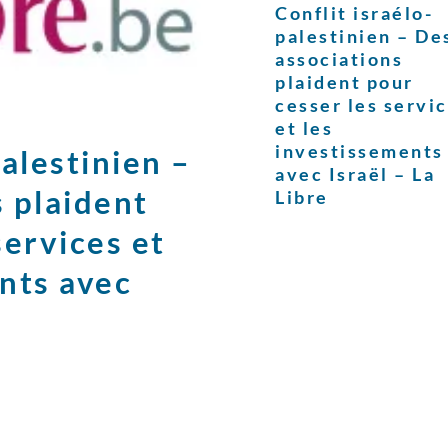
Conflit israélo-
palestinien – De
associations
plaident pour
cesser les servi
et les
investissements
palestinien –
avec Israël – La
 plaident
Libre
services et
nts avec