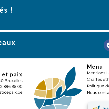
és !
seaux
Menu
Mentions L
 et paix
Chartes éth
40 Bruxelles
Politique d
) 2 896 95 00
sticepaix.be
Nous conta