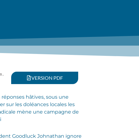
s
,
VERSION PDF
s réponses hâtives, sous une
r sur les doléances locales les
te radicale mène une campagne de
i
sident Goodluck Johnathan ignore