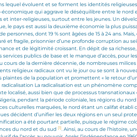
s lequel évoluent et se forment les identités religieuse
io-économique qui aggrave le déséquilibre entre le nord e
 et inter-religieuses, surtout entre les jeunes.
Un dévelo
ue, le pays est aussi la deuxième économie la plus puissa
de personnes, dont 19 % sont âgées de 15 à 24 ans. Mais, 
turé et fragile, prisonnier d’une profonde corruption au s
nance et de légitimité croissant. En dépit de sa richesse, 
s services publics de base et le manque d’accès, pour les 
 au cours de la dernière décennie, de nombreuses milice
s religieux radicaux ont vu le jour ou se sont à nouveau 
s plaintes de la population et promettent « le retour d’une
radicalisation La radicalisation est un phénomène compl
exte localisé, aussi bien que de processus transnationaux
igeria, pendant la période coloniale, les régions du no
es culturelles marquées, le nord étant un califat établi 
ues décident d’unifier les deux régions en un seul protec
ification a été pourtant partielle, puisque le régime colon
[1]
vinces du nord et du sud
. Ainsi, au cours de l’histoire
exclusif de l’accès au pouvoir. Après l’indépendance en 1