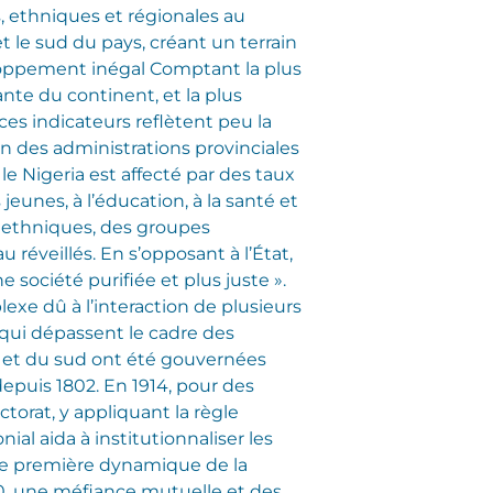
s, ethniques et régionales au
t le sud du pays, créant un terrain
ppement inégal Comptant la plus
nte du continent, et la plus
ces indicateurs reflètent peu la
ein des administrations provinciales
le Nigeria est affecté par des taux
jeunes, à l’éducation, à la santé et
s ethniques, des groupes
réveillés. En s’opposant à l’État,
 société purifiée et plus juste ».
exe dû à l’interaction de plusieurs
 qui dépassent le cadre des
rd et du sud ont été gouvernées
depuis 1802. En 1914, pour des
torat, y appliquant la règle
ial aida à institutionnaliser les
, une première dynamique de la
960, une méfiance mutuelle et des