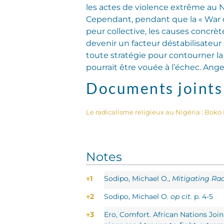
les actes de violence extrême au N
Cependant, pendant que la « War o
peur collective, les causes concrèt
devenir un facteur déstabilisateur
toute stratégie pour contourner la
pourrait être vouée à l’échec.
Ange
Documents joints
Le radicalisme religieux au Nigéria : Bok
Notes
Notes
↑
1
Sodipo, Michael O.,
Mitigating Radi
↑
2
Sodipo, Michael O.
op cit.
p. 4-5
↑
3
Ero, Comfort. African Nations Joi