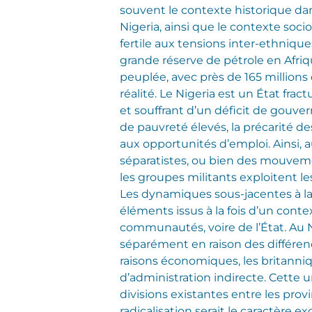
souvent le contexte historique dan
Nigeria, ainsi que le contexte soc
fertile aux tensions inter-ethniques
grande réserve de pétrole en Afriq
peuplée, avec près de 165 millions 
réalité. Le Nigeria est un État frac
et souffrant d’un déficit de gouver
de pauvreté élevés, la précarité de
aux opportunités d’emploi. Ainsi,
séparatistes, ou bien des mouvement
les groupes militants exploitent le
Les dynamiques sous-jacentes à la 
éléments issus à la fois d’un cont
communautés, voire de l’État. Au N
séparément en raison des différenc
raisons économiques, les britanniq
d’administration indirecte. Cette un
divisions existantes entre les pro
radicalisation serait le caractère 