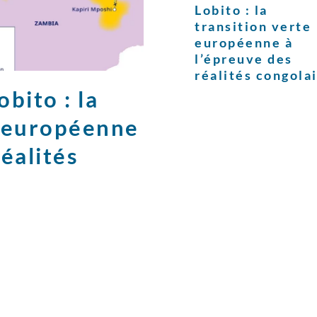
Lobito : la
transition verte
européenne à
l’épreuve des
réalités congola
bito : la
e européenne
réalités