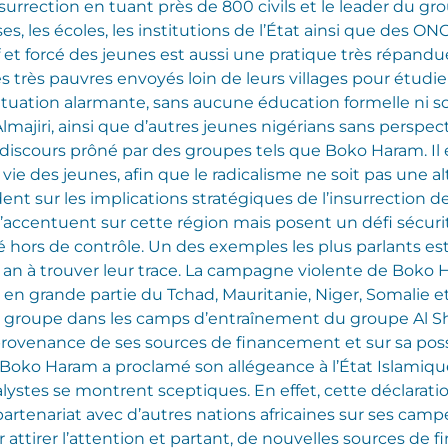
urrection en tuant près de 800 civils et le leader du gro
ses, les écoles, les institutions de l’État ainsi que des ON
 et forcé des jeunes est aussi une pratique très répand
es très pauvres envoyés loin de leurs villages pour étudier 
ituation alarmante, sans aucune éducation formelle ni s
Almajiri, ainsi que d’autres jeunes nigérians sans perspe
discours prôné par des groupes tels que Boko Haram. Il 
 vie des jeunes, afin que le radicalisme ne soit pas une a
rdent sur les implications stratégiques de l’insurrection
s’accentuent sur cette région mais posent un défi sécuri
té hors de contrôle. Un des exemples les plus parlants e
un an à trouver leur trace. La campagne violente de Boko
en grande partie du Tchad, Mauritanie, Niger, Somalie
e groupe dans les camps d’entraînement du groupe Al 
 provenance de ses sources de financement et sur sa po
, Boko Haram a proclamé son allégeance à l’État Islamique
lystes se montrent sceptiques. En effet, cette déclarati
artenariat avec d’autres nations africaines sur ses camp
 attirer l’attention et partant, de nouvelles sources de