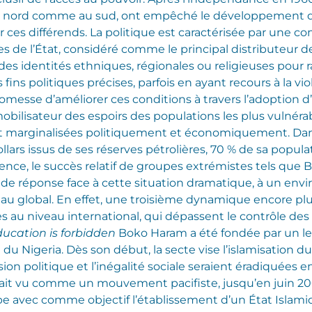
, au nord comme au sud, ont empêché le développement d
 ces différends. La politique est caractérisée par une c
s de l’État, considéré comme le principal distributeur d
des identités ethniques, régionales ou religieuses pour ra
ins politiques précises, parfois en ayant recours à la vi
promesse d’améliorer ces conditions à travers l’adopti
bilisateur des espoirs des populations les plus vulnérable
t marginalisées politiquement et économiquement. Dan
llars issus de ses réserves pétrolières, 70 % de sa popul
ce, le succès relatif de groupes extrémistes tels que 
de réponse face à cette situation dramatique, à un env
au global. En effet, une troisième dynamique encore plu
 au niveau international, qui dépassent le contrôle des 
ducation is forbidden
Boko Haram a été fondée par un 
du Nigeria. Dès son début, la secte vise l’islamisation du
usion politique et l’inégalité sociale seraient éradiquées 
tait vu comme un mouvement pacifiste, jusqu’en juin 20
oupe avec comme objectif l’établissement d’un État Islami