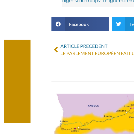
niger-send-troops-to-fight-extremi
Facebook
Tw
ARTICLE PRÉCÉDENT