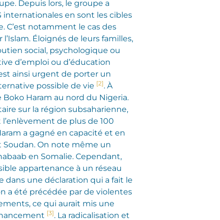
upe. Depuis lors, le groupe a
G internationales en sont les cibles
ue. C’est notamment le cas des
l’Islam. Éloignés de leurs familles,
outien social, psychologique ou
ctive d’emploi ou d’éducation
est ainsi urgent de porter un
[2]
lternative possible de vie
. À
 de Boko Haram au nord du Nigeria.
taire sur la région subsaharienne,
st l’enlèvement de plus de 100
 Haram a gagné en capacité et en
 et Soudan. On note même un
Shabaab en Somalie. Cependant,
ssible appartenance à un réseau
 dans une déclaration qui a fait le
on a été précédée par de violentes
ements, ce qui aurait mis une
[3]
 financement
. La radicalisation et